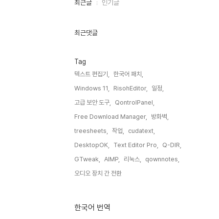
최
최근글
인기글
근
글
과
인
최근댓글
기
글
Tag
텍스트 편집기,
한국어 패치,
Windows 11,
RisohEditor,
일정,
고급 보안 도구,
QontrolPanel,
Free Download Manager,
방화벽,
treesheets,
작업,
cudatext,
DesktopOK,
Text Editor Pro,
Q-DIR,
GTweak,
AIMP,
리눅스,
qownnotes,
오디오 장치 간 전환,
한국어 번역