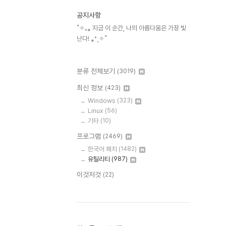
공지사항
˚✧₊⁎ 지금 이 순간, 나의 아름다움은 가장 빛
난다! ⁎⁺˳✧˚
분류 전체보기
(3019)
최신 정보
(423)
Windows
(323)
Linux
(56)
기타
(10)
프로그램
(2469)
한국어 패치
(1482)
유틸리티
(987)
이것저것
(22)