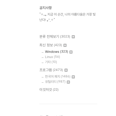
공지사항
˚✧₊⁎ 지금 이 순간, 나의 아름다움은 가장 빛
난다! ⁎⁺˳✧˚
분류 전체보기
(3023)
최신 정보
(423)
Windows
(323)
Linux
(56)
기타
(10)
프로그램
(2473)
한국어 패치
(1486)
유틸리티
(987)
이것저것
(22)