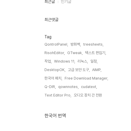
최
최근글
인기글
근
글
과
인
최근댓글
기
글
Tag
QontrolPanel,
방화벽,
treesheets,
RisohEditor,
GTweak,
텍스트 편집기,
작업,
Windows 11,
리눅스,
일정,
DesktopOK,
고급 보안 도구,
AIMP,
한국어 패치,
Free Download Manager,
Q-DIR,
qownnotes,
cudatext,
Text Editor Pro,
오디오 장치 간 전환,
한국어 번역