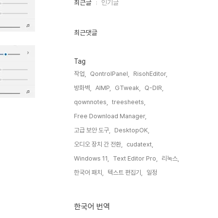
최
최근글
인기글
근
글
과
인
최근댓글
기
글
Tag
작업,
QontrolPanel,
RisohEditor,
방화벽,
AIMP,
GTweak,
Q-DIR,
qownnotes,
treesheets,
Free Download Manager,
고급 보안 도구,
DesktopOK,
오디오 장치 간 전환,
cudatext,
Windows 11,
Text Editor Pro,
리눅스,
한국어 패치,
텍스트 편집기,
일정,
한국어 번역