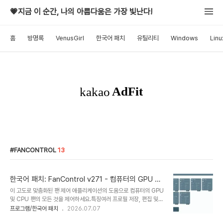
💗지금 이 순간, 나의 아름다움은 가장 빛난다!
홈
방명록
VenusGirl
한국어 패치
유틸리티
Windows
Linu
FANCONTROL
13
한국어 패치: FanControl v271 - 컴퓨터의 GPU 및
CPU 팬 제어
이 고도로 맞춤화된 팬 제어 애플리케이션의 도움으로 컴퓨터의 GPU
및 CPU 팬의 모든 것을 제어하세요.특징여러 프로필 저장, 편집 및
로드여러 온도 소스 (CPU, GPU, 마더보드, 하드 드라이브, ".센서"
프로그램/한국어 패치
2026.07.07
파일)맞춤형 팬 곡선단계, 활성화, 응답 시간 및 히스테리시스를 통해