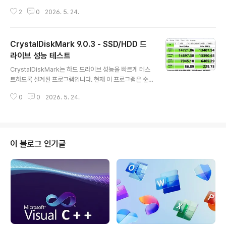
VPN 클라이언트 + VPN 게이트 클라이언트 플러그인은
2
0
2026. 5. 24.
단순한 VPN이 아니라 보다 안전하고 제한 없는 인터넷 환
경을 위한 여권입니다. 검열을 우회하거나 공용 Wi-Fi에서
연결을 보호하거나 지리적으로 차단된 콘텐츠를 탐색하려
CrystalDiskMark 9.0.3 - SSD/HDD 드
는 경우에도 이 도구는 빠르게 사용할 수 있습니다. 일본 츠
쿠바 대학교에서 글로벌 이니셔티브의 일환으로 개발한 이
라이브 성능 테스트
글 내용
오픈 소스 듀오는 모든 사람이 인터넷을 더 개방적이고 쉽
CrystalDiskMark는 하드 드라이브 성능을 빠르게 테스
게 이용할 수 있도록 하는 것을 목표로 합니다.무엇이 차별
트하도록 설계된 프로그램입니다. 현재 이 프로그램은 순
화되나요? OpenVPN보다 빠르고 Microsoft의 SSTP
차 및 임의 읽기/쓰기 속도를 측정할 수 있습니다.Crystal
VPN보다 현명하며 IT 전문가와 기술 애호가들이 사용할
0
0
2026. 5. 24.
DiskMark 주요 기능:● 순차 읽기/쓰기 속도 측정● 512
수 있을 ..
KB, 4KB, 4KB(큐 깊이=32) 임의 읽기/쓰기 속도 측정●
테스트 데이터 선택(임의, 0Fill, 1Fill)● 테마 지원● 다국
어 지원 공식 홈페이지표준 :CrystalDiskMark9_0_3.zi
pCrystalDiskMark9_0_3.exeCrystalDiskMark9_0
이 블로그 인기글
_3Ads.exe Aoi 에디션 :CrystalDiskMark9_0_3Aoi.
zipCrystalDiskMark9_0_3Aoi.exeCrystalDiskMa
rk9_0_3AoiAds.exe..