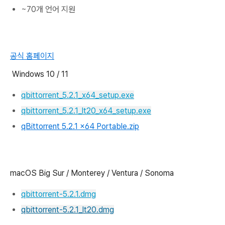
~70개 언어 지원
공식 홈페이지
Windows 10 / 11
qbittorrent_5.2.1_x64_setup.exe
qbittorrent_5.2.1_lt20_x64_setup.exe
qBittorrent 5.2.1 x64 Portable.zip
macOS Big Sur / Monterey / Ventura / Sonoma
qbittorrent-5.2.1.dmg
qbittorrent-5.2.1_lt20.dmg