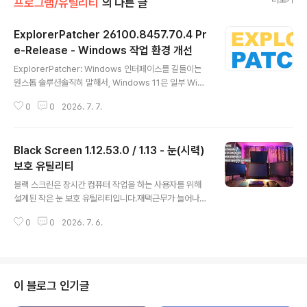
프로그램/유틸리티
의 다른 글
ExplorerPatcher 26100.8457.70.4 Pr
e-Release - Windows 작업 환경 개선
글 내용
ExplorerPatcher: Windows 인터페이스를 길들이는
원스톱 솔루션솔직히 말해서, Windows 11은 일부 Wind
ows 사용자에게는 만족스럽지 않은 논란의 여지가 있는
0
0
2026. 7. 7.
UI 변경 사항을 도입했습니다. Windows 1 0(또는 이전
버전)의 더 간단하고 친숙한 느낌을 갈망하는 수많은 사용
자 중 한 명이라면 ExplorerPatcher가 바로 당신이 찾던
Black Screen 1.12.53.0 / 1.13 - 눈(시력)
마법의 지팡이일지도 모릅니다. Windows를 원하는 대로
조절할 수 있는 사용자 지정 툴킷이라고 생각해 보세요. 아,
보호 유틸리티
글 내용
그리고 무료라는 사실도 말씀드렸나요?ExplorerPatche
블랙 스크린은 장시간 컴퓨터 작업을 하는 사용자를 위해
r의 기능은 무엇일까요?ExplorerPatcher는 바퀴를 새
설계된 작은 눈 보호 유틸리티입니다.재택근무가 늘어나는
로 만들려는 것이 아니라, 이미 가지고 있는 바퀴를 더 잘
요즘, 가정 환경에 익숙하지 않은 사용자에게 도움이 되는
돌게 할 뿐입니다. 이 가벼운 유틸리티..
0
0
2026. 7. 6.
프로그램은 필수적입니다. 이 작은 앱은 눈의 휴식을 알려
주고, 주기적인 휴식을 취하도록 도와주며, 집중력을 재충
전할 수 있도록 몇 가지 유용한 기능을 제공합니다. Ctrl +
Alt + F10 키를 누르면 화면이 검게 변합니다. 다시 누르
면 바탕 화면으로 돌아갑니다.블랙 스크린은 휴식 간격을
이 블로그 인기글
설정할 수도 있습니다. 예를 들어 30분 후에 7분 동안 휴