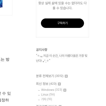
항상 실제 삶에 있을 수는 없더라도 다
를 수 있습니다.
구독하기
공지사항
˚✧₊⁎ 지금 이 순간, 나의 아름다움은 가장 빛
드는 방
난다! ⁎⁺˳✧˚
분류 전체보기
(3012)
최신 정보
(423)
Windows
(323)
 수 있
Linux
(56)
설정하
기타
(10)