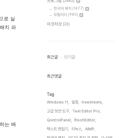
프로그램
(2462)
한국어 패치
(1477)
유틸리티
(985)
으로 실
이것저것
(22)
 배치 파
최
최근글
인기글
근
글
과
인
최근댓글
기
글
Tag
Windows 11,
일정,
treesheets,
고급 보안 도구,
Text Editor Pro,
QontrolPanel,
RisohEditor,
행하는 배
텍스트 편집기,
리눅스,
AIMP,
한국어 패치,
오디오 장치 간 전환,
Q-DIR,