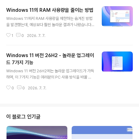
Windows 11의 RAM 사용량을 줄이는 방법
글 내용
Windows 11에서 RAM 사용량을 제한하는 숨겨진 방법
을 발견했는데, 예상보다 훨씬 놀라운 결과가 나왔습니다.
메모리가 부족한 PC처럼 작동하게 해야 하시나요? 메모리
1
0
2026. 7. 7.
모듈을 제거하지 않고 Windows 11의 RAM 사용량을 줄
이는 방법을 알려드립니다.(Image credit: Mauro Huc
ulak)Windows 11에서는 운영 체제가 컴퓨터에 설치된
Windows 11 버전 26H2 - 놀라운 업그레이
모든 메모리를 사용하도록 설계되었지만, 소프트웨어 테스
트, 문제 해결 또는 메모리가 부족한 시스템을 시뮬레이션
드 7가지 기능
글 내용
해야 하는 경우 운영 체제에서 사용할 RAM 용량을 제한할
Windows 11 버전 26H2에는 놀라운 업그레이드가 가득
수 있습니다.하지만 "RAM을 4GB만 사용"하도록 설정하
하며, 이 7가지 기능은 여러분의 PC 사용 방식을 바꿀 수
는 간단한 기능은 없습니다. 대신, 주로 테스트 및 디버깅용
도 있습니다. Windows 11 2026 업데이트는 대대적인
으로 제작된 기존 시스템 구성 도구(msconfig)를 사용해
0
0
2026. 7. 7.
디자인 변경이 아닙니다. 사용자에게 더 많은 제어 권한, 향
야 ..
상된 맞춤 설정 기능, 그리고 더욱 스마트한 일상 기능을 제
공하는 데 중점을 두고 있습니다.Microsoft는 이미 Wind
ows 11 버전 26H2가 차기 연간 기능 업데이트이며 202
6년 하반기에 출시될 예정이라고 밝혔습니다. 이전처럼 전
이 블로그 인기글
체 설치가 필요한 기능 드롭 업그레이드와는 달리, 이번 릴
리스는 버전 25H2와 동일한 서비스 모델을 따르며, 단순
히 버전 번호를 25H2에서 26H2로 변경하는 소규모 활