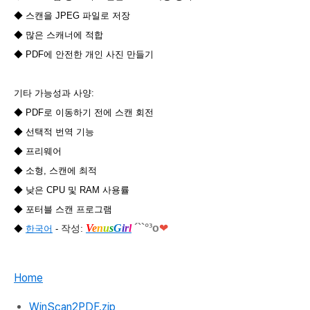
◆ 스캔을 JPEG 파일로 저장
◆ 많은 스캐너에 적합
◆ PDF에 안전한 개인 사진 만들기
기타 가능성과 사양:
◆ PDF로 이동하기 전에 스캔 회전
◆ 선택적 번역 기능
◆ 프리웨어
◆ 소형, 스캔에 최적
◆ 낮은 CPU 및 RAM 사용률
◆ 포터블 스캔 프로그램
V
e
n
u
s
G
i
r
l
´``°³о
❤
작성
:
◆
한국어
-
Home
WinScan2PDF.zip