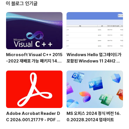
생성' 기능도 있어 대량 이름 변경 시 매우 유용합니다.정규
이 블로그 인기글
표현식은 복잡해질 수 있으므로 grepWin을 사용하면 가
장 많이 사용하는 표현식을 사전 설정 목록에 추가할 수 있
습니다. 설치용grepWin-2.1.12-x64.msigrepWin-2.
1.12.msi포터블grepWin-x64-2.1.12_p..
Microsoft Visual C++ 2015
Windows Hello 업그레이드가
-2022 재배포 가능 패키지 14.5
포함된 Windows 11 24H2 및
1.36231 공식 버전
25H2용 KB5101684 업데이트
출시
Adobe Acrobat Reader D
MS 오피스 2024 정식 버전 16.
C 2026.001.21779 - PDF 뷰
0.20228.20124 업데이트
어 - 한국어