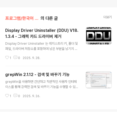
더보기
프로그램/한국어 패치
의 다른 글
Display Driver Uninstaller (DDU) V18.
1.3.4 - 그래픽 카드 드라이버 제거
글 내용
Display Driver Uninstaller 는 레지스트리 키, 폴더 및
파일, 드라이버 저장소를 포함하여 남은 부분을 남기지 않
고 시스템에서 AMD/NVIDIA 그래픽 카드 드라이버 및 패
1
0
2025. 9. 28.
키지를 완전히 제거하는데 도움이 되는 드라이버 제거 유
틸리티입니다. AMD/NVIDIA 비디오 드라이버는 일반적
으로 Windows 제어판에서 제거할 수 있습니다. 이 드라
grepWin 2.1.12 - 검색 및 바꾸기 기능
이버 제거 프로그램은 표준 드라이버 제거에 실패한 경우
글 내용
또는 어쨌든 NVIDIA 및 ATI 비디오 카드 드라이버를 완전
grepWin을 사용하면 간단하고 직관적인 사용자 인터페
히 삭제해야 할 때 사용하도록 설계되었습니다. 권장 사용
이스를 통해 강력한 검색 및 바꾸기 기능을 수행할 수 있습
법: -DDU는 드라이버 제거/설치에 문제가 있거나 GPU
니다. 64비트에서 사용 가능합니다.Windows 탐색기 셸
브랜드를 변경할 때 사용해야 합니다.-DDU는 수행중인
1
0
2025. 9. 26.
에 컨텍스트 메뉴를 추가하여 선택한 폴더를 쉽게 검색할
작업을 모르는 경우 새 드라이버를 설치할 때마다 사용해
수 있습니다. grepWin을 시작하면 파일 크기, 파일 형식,
서는 ..
대소문자 구분, 시스템 폴더 포함/제외 등 다양한 방식으로
검색 또는 바꾸기를 사용자 지정할 수 있습니다.또한 '백업