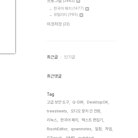
프로그램
(2462)
한국어 패치
(1477)
유틸리티
(985)
이것저것
(22)
최
최근글
인기글
근
글
과
인
최근댓글
기
글
Tag
고급 보안 도구,
Q-DIR,
DesktopOK,
treesheets,
오디오 장치 간 전환,
리눅스,
한국어 패치,
텍스트 편집기,
RisohEditor,
qownnotes,
일정,
작업,
GTweak,
AIMP,
cudatext,