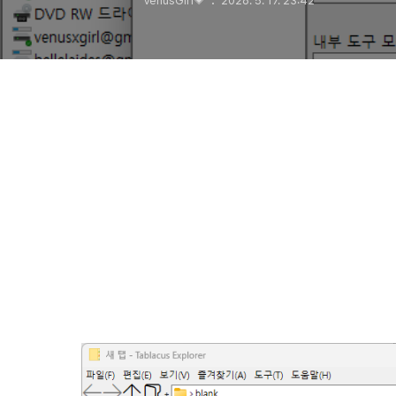
VenusGirl💗
2026. 5. 17. 23:42