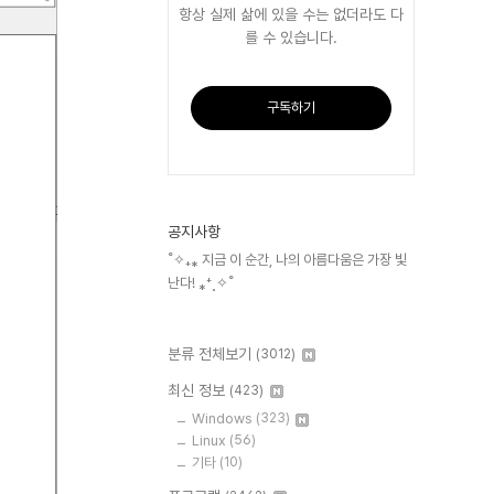
항상 실제 삶에 있을 수는 없더라도 다
를 수 있습니다.
구독하기
공지사항
˚✧₊⁎ 지금 이 순간, 나의 아름다움은 가장 빛
난다! ⁎⁺˳✧˚
분류 전체보기
(3012)
최신 정보
(423)
Windows
(323)
Linux
(56)
기타
(10)