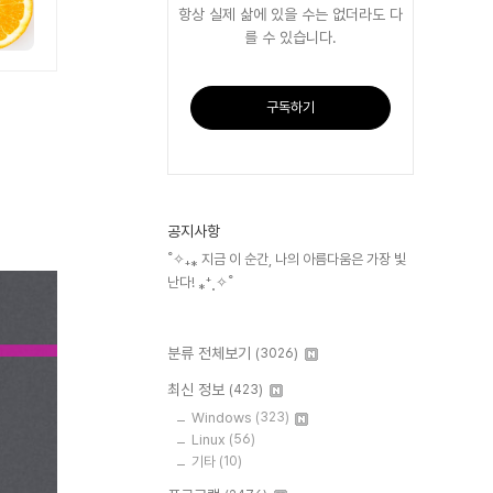
항상 실제 삶에 있을 수는 없더라도 다
를 수 있습니다.
구독하기
공지사항
˚✧₊⁎ 지금 이 순간, 나의 아름다움은 가장 빛
난다! ⁎⁺˳✧˚
분류 전체보기
(3026)
최신 정보
(423)
Windows
(323)
Linux
(56)
기타
(10)