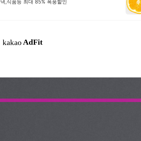
낵,식품등 최대 85% 폭풍할인