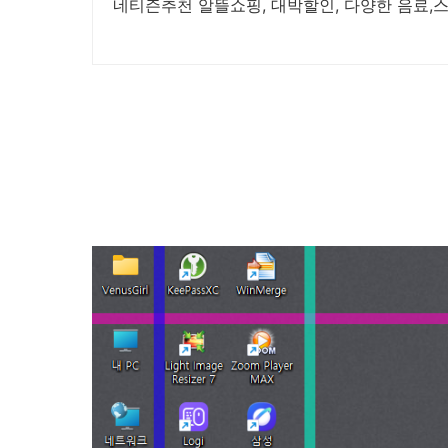
네티즌추천 알뜰쇼핑, 대박할인, 다양한 음료,스