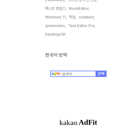
텍스트 편집기,
RisohEditor,
Windows 11,
작업,
cudatext,
qownnotes,
Text Editor Pro,
DesktopOK,
한국어 번역