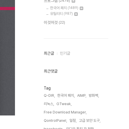
프로그램
(2476)
한국어 패치
(1489)
유틸리티
(987)
이것저것
(22)
최
최근글
인기글
근
글
과
인
최근댓글
기
글
Tag
Q-DIR,
한국어 패치,
AIMP,
방화벽,
리눅스,
GTweak,
Free Download Manager,
QontrolPanel,
일정,
고급 보안 도구,
treesheets,
오디오 장치 간 전환,