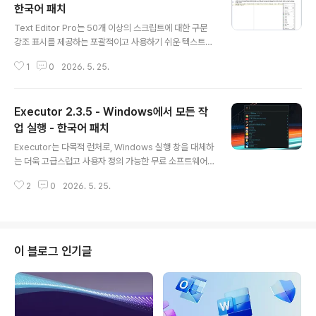
한국어 패치
글 내용
Text Editor Pro는 50개 이상의 스크립트에 대한 구문
강조 표시를 제공하는 포괄적이고 사용하기 쉬운 텍스트
편집 도구입니다. 이 애플리케이션은 C++, COBOL, DO
1
0
2026. 5. 25.
T Graph Drawing, DSP, DWScript, Fortran, Foxpr
o, Java, Perl, Python, Ruby SQL 등 50개 이상의 프
로그래밍 언어를 지원합니다. 이 기능만으로도 Text Edit
Executor 2.3.5 - Windows에서 모든 작
or Pro는 거의 모든 프로그래머에게 어필할 수 있는 귀중
한 도구가 됩니다.응용 프로그램의 그래픽 디자인이 얼마
업 실행 - 한국어 패치
글 내용
나 멋져 보이는지 바로 확인하실 수 있습니다. 단순성과 접
Executor는 다목적 런처로, Windows 실행 창을 대체하
근 용이성에 초점을 맞춥니다. 자주 사용하는 모든 도구는
는 더욱 고급스럽고 사용자 정의 가능한 무료 소프트웨어
기본 창의 맨 위에 있는 도구 모음에 표시되지만 마우스 오
입니다. 키워드 자동 완성 기능을 제공하며 이전에 사용한
른쪽 버튼 클릭 상황에 맞는..
2
0
2026. 5. 25.
키워드를 기억합니다. 시작 메뉴, 바탕 화면 및 시스템의 다
른 경로를 색인화합니다. Executor를 사용하면 프로그램,
바로 가기, 문서, 파일, 폴더, 웹사이트 및 인터넷 리소스를
더 빠르게 실행할 수 있습니다. 또한 레이아웃을 사용자 정
의할 수 있으며 알파 블렌딩 효과도 지원합니다. Executo
이 블로그 인기글
r는 다양한 스킨을 기본 제공하며, 사용자 지정 스킨을 직
접 만들 수도 있습니다.무엇이든 즉시 실행하세요.Execut
or는 Windows용 데스크톱 워크플로 애플리케이션입니
다.일상적인 워크플로 속도를 높이고, 무엇이든 열고, 모든