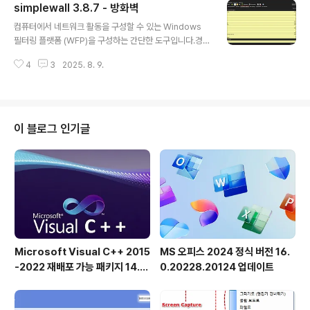
simplewall 3.8.7 - 방화벽
결할 수 있는 견고한 옵션입니다. Fixyfier는 DISM, SFC, Windows 트러블
글 내용
슈터와 같은 Windows의 기본 복구 도구를 통합하므로 서로 다른 명령을 기억
컴퓨터에서 네트워크 활동을 구성할 수 있는 Windows
하거나 여러 메뉴를 탐색할 필요가 없습니다.한 곳에서 다양..
필터링 플랫폼 (WFP)을 구성하는 간단한 도구입니다.경량
애플리케이션은 1메가바이트 미만이며 Windows 7 SP1
4
3
2025. 8. 9.
및 그 이상의 운영 체제와 호환됩니다. 설치 프로그램 또는
휴대용 버전을 다운로드할 수 있습니다. 올바르게 작동하
려면 관리자 권한이 필요합니다.특징:성가신 팝업 없이 간
편한 인터페이스규칙 편집기 (나만의 규칙 만들기)내부 차
단 목록 (Windows 스파이/텔레메트리 차단)알림이 포함
이 블로그 인기글
된 패킷 정보를 삭제하고 파일 기능에 로깅했습니다 (win7
+)파일 기능에 로깅하는 패킷 정보 허용(win8+)리눅스용
윈도우 서브시스템 (WSL) 지원Windows 스토어 지원
(win8+)Windows 서비스 지원무료 오픈 소스현지화 지
원IPv6 지..
Microsoft Visual C++ 2015
MS 오피스 2024 정식 버전 16.
-2022 재배포 가능 패키지 14.5
0.20228.20124 업데이트
1.36231 공식 버전