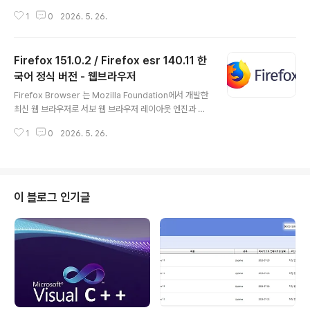
동안 업데이트되지 않았습니다. 간단한 프로그래밍 작업을
1
0
2026. 5. 26.
위해 텍스트 편집기가 필요한 경우 바닐라 Windows 메
모장을 사용해도 문제가 해결되지 않습니다. Notepad3
을 사용하십시오!따라서 기본 Windows 메모장에 현재없
Firefox 151.0.2 / Firefox esr 140.11 한
는 모든 기능을 갖춘 Notepad3을 만들었습니다. Notep
ad3는 구문 강조 기능이 있는 빠르고 가벼운 Scintilla 기
국어 정식 버전 - 웹브라우저
글 내용
반 텍스트 편집기입니다. 메모리 공간이 작지만 대부분의
Firefox Browser 는 Mozilla Foundation에서 개발한
프로그래밍 작업을 처리할 수있을 만큼 강력합니다.Note
최신 웹 브라우저로 서보 웹 브라우저 레이아웃 엔진과 믿
pad3 기능또한 메모장3에는 코드 폴딩, 브래킷 매칭, 자
을 수 없을 정도로 빠르고 부드러운 Photon UI로 구동됩
동 들여쓰기, 단어 자동 완성, 다양한 형식(ASCII, UTF..
1
0
2026. 5. 26.
니다. Firefox Browser는 Mozilla의 고급 연구 그룹에
서 도난당한 새로운 기술로 완벽하게 정비된 핵심 엔진에
구축된 Gecko의 기존 Firefox보다 두 배 이상 빠른 속도
로 작동하고 있으며, 수 톤의 페이지를 서핑하고, 수조 개의
탭을 열고, 모든 죄의식을 없애기 위해 디자인된 아름다운
이 블로그 인기글
새로운 모습으로 꾸며졌습니다.Firefox Browser는 경쟁
사보다 적은 메모리를 사용합니다. HomePage: 공식 홈
페이지 https://www.mozilla.org/ko/firefox/ http
s://..