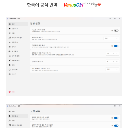
한국어 공식 번역:
V
e
n
u
s
G
i
r
l
´``°³о
❤