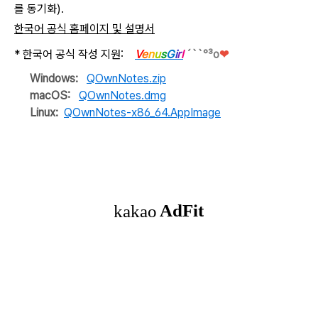
를 동기화).
한국어 공식 홈페이지 및 설명서
* 한국어 공식 작성 지원:
V
e
n
u
s
G
i
r
l
´``°³о
❤
Windows:
QOwnNotes.zip
macOS:
QOwnNotes.dmg
Linux:
QOwnNotes-x86_64.AppImage