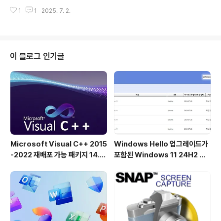
를 ​​저장하고 복원합니다. DesktopOK는 화면 해상도를
Fort Firewall의 고급 기능을 위한 견고한 기반을 제..
1
1
2025. 7. 2.
자주 변경해야 하는 사용자에게 작지만 효과적인 솔루션입
니다. 모든 MS Windows에서 노트북 또는 태블릿 PC와
같이 노트북에서 프로젝터로 자주 작업해야 하는 Windo
ws 사용자에게도 좋습니다. 이름은 Desktop O.K입니
다. 아이콘 저장뿐만 아니라,이 프로그램은 모든 Window
이 블로그 인기글
s OS에서 일상적인 작업을 위한 다른 유용한 기능도 제공
합니다!DesktopOK의 주요 기능◆ 각 화면 해상도에 대
해 좋아하는 아이콘 위치를 저장합니다.◆ Windows 용
유용한 데스크톱 도구◆ 화면의 모든 창을 쉽게 최소화◆
바탕 화면..
Microsoft Visual C++ 2015
Windows Hello 업그레이드가
-2022 재배포 가능 패키지 14.5
포함된 Windows 11 24H2 및
1.36231 공식 버전
25H2용 KB5101684 업데이트
출시