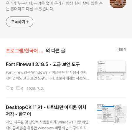
우리가 누구인지, 두려움 없이 우리가 항상 실제 삶에 있을 수
는 없더라도 다를 수 있습니다.
구독하기
더보기
프로그램/한국어 패치
의 다른 글
Fort Firewall 3.18.5 - 고급 보안 도구
글 내용
Fort Firewall은 Windows 7 이상을 위한 사용자 친화
적이면서도 고급 보안 도구입니다. 초보자에게는 사용하기
쉬운 보호 기능을, 숙련된 사용자에게는 사용자 지정 가능
0
0
2025. 7. 2.
한 옵션을 제공합니다.Fort는 Win7 이상 버전용으로 설계
된 효과적인 방화벽으로, 단순함과 견고함을 모두 제공합
니다.초보자를 위한 사용하기 쉬운 보호 기능과 숙련된 사
DesktopOK 11.91 - 바탕화면 아이콘 위치
용자를 위한 사용자 지정 옵션을 제공합니다. Fort Firew
all은 설치 후 “자동 학습” 모드로 작동합니다.자체 커널:
저장 - 한국어
글 내용
WFP 기반의 자체 커널 드라이버를 사용하여 Fort Firew
개인, 사무실 및 상업적 사용을 위해 Windows 바탕 화면
all은 네트워크 트래픽을 효율적이고 안전하게 필터링하여
아이콘과 많은 유용한 Windows 바탕 화면 도구의 위치
높은 성능과 안정성을 보장할 수 있습니다.이 접근 방식은