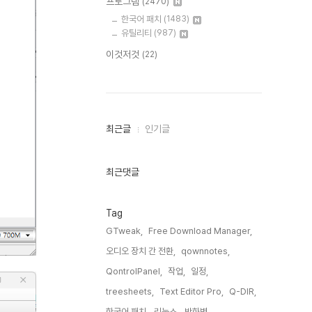
프로그램
(2470)
한국어 패치
(1483)
유틸리티
(987)
이것저것
(22)
최
최근글
인기글
근
글
과
인
최근댓글
기
글
Tag
GTweak,
Free Download Manager,
오디오 장치 간 전환,
qownnotes,
QontrolPanel,
작업,
일정,
treesheets,
Text Editor Pro,
Q-DIR,
한국어 패치,
리눅스,
방화벽,