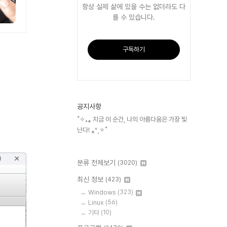
항상 실제 삶에 있을 수는 없더라도 다
를 수 있습니다.
구독하기
공지사항
˚✧₊⁎ 지금 이 순간, 나의 아름다움은 가장 빛
난다! ⁎⁺˳✧˚
분류 전체보기
(3020)
최신 정보
(423)
Windows
(323)
Linux
(56)
기타
(10)