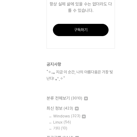
항상 실제 삶에 있을 수는 없더라도 다
를 수 있습니다.
구독하기
공지사항
˚✧₊⁎ 지금 이 순간, 나의 아름다움은 가장 빛
난다! ⁎⁺˳✧˚
분류 전체보기
(3010)
최신 정보
(423)
Windows
(323)
Linux
(56)
기타
(10)