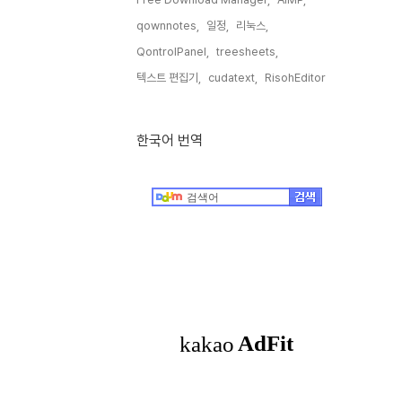
qownnotes,
일정,
리눅스,
QontrolPanel,
treesheets,
텍스트 편집기,
cudatext,
RisohEditor,
한국어 번역