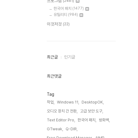
프로그램
(2461)
한국어 패치
(1477)
유틸리티
(984)
이것저것
(22)
최
최근글
인기글
근
글
과
인
최근댓글
기
글
Tag
작업,
Windows 11,
DesktopOK,
오디오 장치 간 전환,
고급 보안 도구,
Text Editor Pro,
한국어 패치,
방화벽,
GTweak,
Q-DIR,
Free Download Manager,
AIMP,