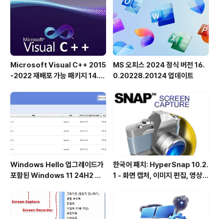
색, CSV로 데이터 가져오기/내보내기 등 다양한 기능을 제
공합니다.Homepage설치용: wiztree_4_28_setup.e
xe..
Microsoft Visual C++ 2015
MS 오피스 2024 정식 버전 16.
-2022 재배포 가능 패키지 14.5
0.20228.20124 업데이트
1.36231 공식 버전
Windows Hello 업그레이드가
한국어 패치: HyperSnap 10.2.
포함된 Windows 11 24H2 및
1 - 화면 캡처, 이미지 편집, 영상
25H2용 KB5101684 업데이트
녹화, OCR
출시