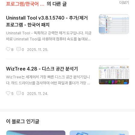
더보기
프로그램/한국어 패치
의 다른 글
Uninstall Tool v3.8.1.5740 - 추가/제거
프로그램 - 한국어 패치
글 내용
Uninstall Tool - 독특하고 강력한 제거 도구입니다. 지금
바로 Uninstall Tool을 사용하여 컴퓨터 속도를 높여보세
요! 불필요한 애플리케이션과 시스템 구성 요소를 빠르고
8
0
2025. 11. 25.
안전하며 편리하게 제거할 수 있습니다. 표준 Windows
추가/제거 프로그램을 대체하는 강력하고 안정적인 대안입
니다. Microsoft 애플릿에 포함된 다양한 기능과 옵션을
WizTree 4.28 - 디스크 공간 분석기
제공합니다. Uninstall Tool은 번개처럼 빠른 속도로 작
글 내용
동하며 컴퓨터에서 모든 프로그램을 완벽하게 제거합니다.
WizTree는 세계에서 가장 빠른 디스크 공간 분석기입니
주요:- 수정 및 개선된 사용자 인터페이스 (새로운 아이콘
다. 하드 드라이브를 검사하여 어떤 파일과 폴더가 가장 많
포함)- 추가 기능이 있는 보조 도구 모음 (숨길 수 있음)-
은 디스크 공간을 차지하는지 보여줍니다. 이보다 더 빠른
도구 모음의 조절 가능한 위치(위/아래/옆면)- 작업 패널의
5
0
2025. 11. 24.
방법은 없을 것입니다! WizTree가 제공하는 정보를 활용
단순화되고 편리한 사용 (언인스톨러 및 시작 관..
하여 하드 드라이브에서 "공간 낭비"를 신속하게 찾아 제거
하세요. WizTree는 NTFS로 포맷된 하드 드라이브에서
마스터 파일 테이블(MFT)을 직접 읽어 하드 드라이브에서
가장 많은 공간을 차지하는 파일과 폴더를 매우 빠른 속도
이 블로그 인기글
로 찾아냅니다. 또한, 하드 드라이브에서 가장 큰 파일을 찾
을 수 있는 시각적 트리맵 기능도 제공합니다. 파일 이름 검