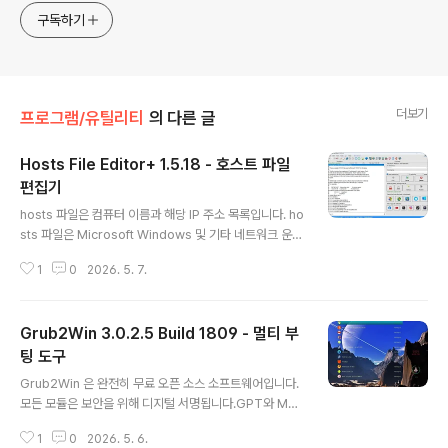
구독하기
더보기
프로그램/유틸리티
의 다른 글
Hosts File Editor+ 1.5.18 - 호스트 파일
편집기
글 내용
hosts 파일은 컴퓨터 이름과 해당 IP 주소 목록입니다. ho
sts 파일은 Microsoft Windows 및 기타 네트워크 운영
체제에서 특정 상황에서 TCP/IP 트래픽을 리디렉션하는
1
0
2026. 5. 7.
선택적 수단으로 사용됩니다. 일반적인 네트워크 및 인터
넷 애플리케이션을 사용하는 데에는 hosts 파일이 필수적
이지 않습니다. hosts 파일은 컴퓨터 관리자, 숙련된 사용
Grub2Win 3.0.2.5 Build 1809 - 멀티 부
자 또는 자동화된 스크립트 프로그램에 의해 편집되도록
설계되었습니다.이 프로그램의 기능- 새 호스트 추가 (IP
팅 도구
글 내용
주소 및 호스트 이름)- 호스트 삭제- 변경 사항 저장- 읽기
Grub2Win 은 완전히 무료 오픈 소스 소프트웨어입니다.
전용 상태 변경 (hosts 파일)- hosts 파일 백업- 백업에
모든 모듈은 보안을 위해 디지털 서명됩니다.GPT와 MBR
서 hosts 파일 복원- 새 hosts 파일 생성 (hosts 파일이
디스크 모두에서 여러 Windows 및 리눅스 시스템을 안
없는 경우 - C:/Windows/S..
1
0
2026. 5. 6.
전하게 부팅합니다.64비트 및 32비트 EFI 펌웨어와 BIO