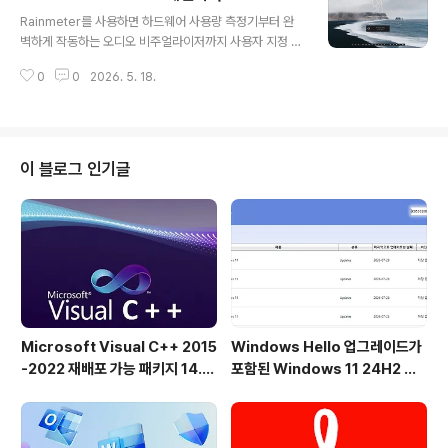
글 내용
탭을 열고, 모든 죄의식을 없애기 위해 디자인된 아름다운
Rainmeter를 사용하면 하드웨어 사용량 측정기부터 완
새로운 모습으로 꾸며졌습니다.Firefox Browser는 경쟁
벽하게 작동하는 오디오 비주얼라이저까지 사용자 지정 가
사보다 적은 메모리를 사용합니다.공식 홈페이지 HomeP
능한 스킨을 데스크톱에 표시할 수 있습니다.Rainmeter
age: https://www.mozilla.org/ko/firefox/ https://
0
0
2026. 5. 18.
는 중요한 시스템 정보를 빠르게 표시하는 경량 오픈 소스
w..
소프트웨어입니다. 시스템 리소스 및 기타 정보를 효율적
으로 관리할 수 있도록 설계되었습니다.Rainmeter는 사
용자 지정 가능한 스킨을 통해 할당된 메모리, CPU 부하,
네트워크 트래픽, 성능 데이터, 디스크 여유 공간, 시스템
이 블로그 인기글
가동 시간, 이메일, RSS 피드, 날씨 예보 등의 온라인 데이
터 스트림을 포함한 다양한 데이터 보기를 제공합니다. 이
러한 모든 데이터를 손쉽게 확인할 수 있으므로 PC를 최상
의 상태로 유지하는 데 필수적인 도구입니다. 시스템 속도
저하의 원인이 되는 ..
Microsoft Visual C++ 2015
Windows Hello 업그레이드가
-2022 재배포 가능 패키지 14.5
포함된 Windows 11 24H2 및
1.36231 공식 버전
25H2용 KB5101684 업데이트
출시