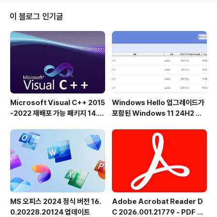
ws 사용자에게도 좋습니다. 이름은 Desktop O.K입니
다. 아이콘 저장뿐만 아니라,이 프로그램은 모든 Window
이 블로그 인기글
s OS에서 일상적인 작업을 위한 다른 유용한 기능도 제공
합니다!DesktopOK의 주요 기능◆ 각 화면 해상도에 대
해 좋아하는 아이콘 위치를 저장합니다.◆ Windows 용
유용한 데스크톱 도구◆ 화면의 모든 창을 쉽게 최소화◆
바탕 화면 ..
Microsoft Visual C++ 2015
Windows Hello 업그레이드가
-2022 재배포 가능 패키지 14.5
포함된 Windows 11 24H2 및
1.36231 공식 버전
25H2용 KB5101684 업데이트
출시
MS 오피스 2024 정식 버전 16.
Adobe Acrobat Reader D
0.20228.20124 업데이트
C 2026.001.21779 - PDF 뷰