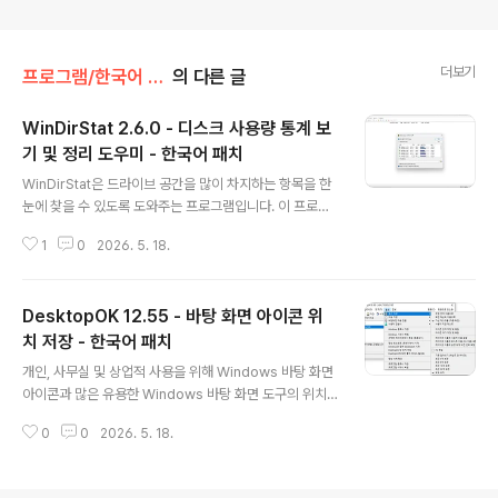
더보기
프로그램/한국어 패치
의 다른 글
WinDirStat 2.6.0 - 디스크 사용량 통계 보
기 및 정리 도우미 - 한국어 패치
글 내용
WinDirStat은 드라이브 공간을 많이 차지하는 항목을 한
눈에 찾을 수 있도록 도와주는 프로그램입니다. 이 프로그
램은 드라이브, 여러 드라이브 또는 디렉터리를 트리맵으
1
0
2026. 5. 18.
로 표시하여 용량이 큰 파일과 디렉터리에 더 큰 영역을 할
당합니다. 색상 등을 통해 이러한 영역을 시각적으로 구분
함으로써 어떤 항목이 공간을 많이 차지하는지, 어디를 자
DesktopOK 12.55 - 바탕 화면 아이콘 위
세히 살펴봐야 하는지 한눈에 파악할 수 있습니다.디렉터
리 트리는 트리 목록과 트리맵으로 동시에 표시됩니다. 이
치 저장 - 한국어 패치
글 내용
를 통해 드라이브의 사용량 비율을 쉽게 확인할 수 있습니
개인, 사무실 및 상업적 사용을 위해 Windows 바탕 화면
다.WinDirStat의 배경 및 다른 운영 체제용 버전에 대한
아이콘과 많은 유용한 Windows 바탕 화면 도구의 위치
자세한 내용은 WinDirStat 웹사이트를 참조하십시오.Wi
를 ​​저장하고 복원합니다.DesktopOK는 화면 해상도를
nDirStat은 Microsoft Windows 클라이언트 및 서버용
0
0
2026. 5. 18.
자주 변경해야 하는 사용자에게 작지만 효과적인 솔루션입
디스크 사용량..
니다. 모든 MS Windows에서 노트북 또는 태블릿 PC와
같이 노트북에서 프로젝터로 자주 작업해야 하는 Windo