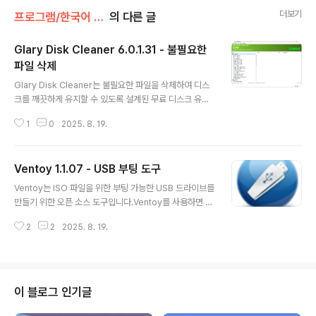
더보기
프로그램/한국어 패치
의 다른 글
Glary Disk Cleaner 6.0.1.31 - 불필요한
파일 삭제
글 내용
Glary Disk Cleaner는 불필요한 파일을 삭제하여 디스
크를 깨끗하게 유지할 수 있도록 설계된 무료 디스크 유틸
리티입니다. 일반적으로 이러한 불필요하거나 정크 파일은
1
0
2025. 8. 19.
프로그램 불완전 제거기, 임시 인터넷 파일 등의 결과로 나
타납니다. 직관적이고 사용하기 쉬운 인터페이스를 갖춘
글라리 디스크 클리너는 모든 정크 파일을 빠르게 삭제할
Ventoy 1.1.07 - USB 부팅 도구
수 있도록 도와줍니다.기능직관적이고 사용하기 쉬운 인터
글 내용
페이스목록 무시 지원, 삭제를 원하지 않는 파일 제외전문
Ventoy는 ISO 파일을 위한 부팅 가능한 USB 드라이브를
가용 고속 스캔 커널임시 파일 사용자 지정 정리 지원한 눈
만들기 위한 오픈 소스 도구입니다.Ventoy를 사용하면 디
에 보기 좋은 기록 정리 일반 포터블: GlaryDiskCleaner
스크를 다시 포맷할 필요가 없으며 USB 드라이브에 ISO
Portable.zip 단일 포터블: GlaryDiskCleaner.zip
2
2
2025. 8. 19.
파일을 복사하고 부팅하기만 하면 됩니다. 한 번에 많은 IS
O 파일을 복사할 수 있으며 Ventoy는 해당 ISO 파일을
선택할 수 있는 부팅 메뉴 (스크린샷)를 제공합니다. 레거
시 BIOS와 UEFI 모두 동일한 방식으로 지원됩니다. 수백
개 이상의 ISO 파일이 테스트됩니다 .Ventoy는 "Ventoy
이 블로그 인기글
호환성" 개념을 도입하여 ISO 파일을 지원합니다.특징:10
0% 오픈 소스사용이 간편함빠름 (iso 파일 복사 속도로만