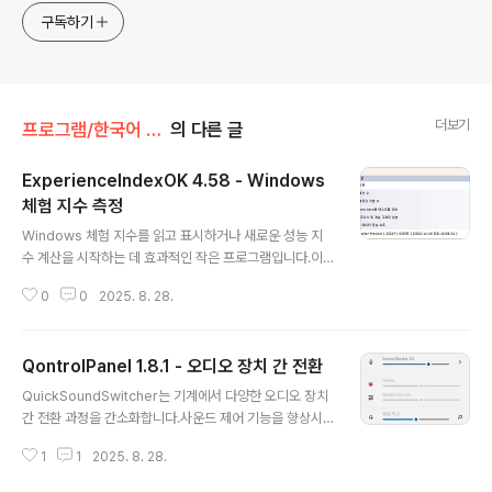
구독하기
더보기
프로그램/한국어 패치
의 다른 글
ExperienceIndexOK 4.58 - Windows
체험 지수 측정
글 내용
Windows 체험 지수를 읽고 표시하거나 새로운 성능 지
수 계산을 시작하는 데 효과적인 작은 프로그램입니다.이
무료 앱은 주로 MS Windows 11, 10, 8.1 등을 위해 제작
0
0
2025. 8. 28.
되었습니다. 성능 지수는 운영 체제에서 계산되지만 Wind
ows 시스템에는 더 이상 표시되지 않기 때문입니다.Exp
erienceIndexOK는 최신 데스크톱 OS인 Windows 7
QontrolPanel 1.8.1 - 오디오 장치 간 전환
의 시각적 표현 방식에서 영감을 받았습니다.Experience
글 내용
IndexOK의 주요 기능◆ 성능 지수 즉시 표시◆ 언제든
QuickSoundSwitcher는 기계에서 다양한 오디오 장치
지 Windows 체험 지수 재계산!◆ Windows 7 및 Vist
간 전환 과정을 간소화합니다.사운드 제어 기능을 향상시
a에도 적합기타 기능 및 사양:◆ Windows용 테스트 도
킨 빠른 사운드 전환기QuickSoundSwitcher는 번거로
구 범주◆ 번역 기능(선택 사항)◆ 작은 크기, 뛰어난 경험
1
1
2025. 8. 28.
운 설정 메뉴를 통해 오디오 출력을 변경하는 대신 버튼 하
◆ 낮은 CPU 사용량◆ 포터블 Window..
나만 누르면 헤드폰, 스피커, 외부 사운드 시스템과 같은 장