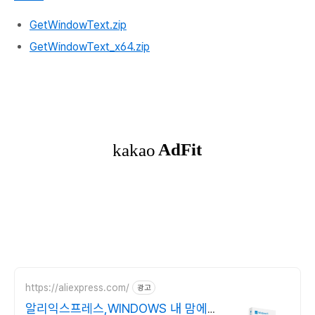
GetWindowText.zip
GetWindowText_x64.zip
https://aliexpress.com/
광고
알리익스프레스,WINDOWS 내 맘에