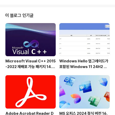
치 간에 원활하게 전환할 수 있습니다. 이 사용자 친화적인
애플리케이션은 오디오 설정에 빠르게 액세스하여 오디오
를 듣는 방식을 변경하고 싶을 때마다 시간과 번거로움을
이 블로그 인기글
절약하여 전체 오디오 환경을 개선합니다.전통적인 인터페
이스 없음퀵사운드 스위처는 기존의 사용자 인터페이스 없
이도 작동하며, 간소화된 기능과 핵심 목적에 부합합니다.
즉, 긴 설치 과정을 거치지 않고 애플리케이션을 실행하기
만 하면 됩니다. 활성화되면 ..
Microsoft Visual C++ 2015
Windows Hello 업그레이드가
-2022 재배포 가능 패키지 14.5
포함된 Windows 11 24H2 및
1.36231 공식 버전
25H2용 KB5101684 업데이트
출시
Adobe Acrobat Reader D
MS 오피스 2024 정식 버전 16.