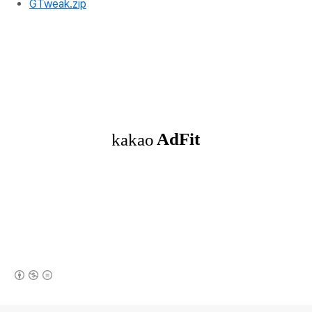
GTweak.zip
(새창열림)
로그 정보