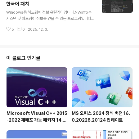
러한 모든 잔여물을 시스템에서 제거하고 기기의 편의성과
한국어 패치
글 내용
최적화를 더욱 강화할 수 있습니다.Home: https://www.
Windows용 하드웨어 정보 유틸리티입니다.NWinfo는
revouninstaller.com/https://www.revouninstalle
시스템 및 하드웨어 정보를 얻을 수 있는 프로그램입니다.
r.com/products/revo-uninstaller-pro/https://ww
특징:• SMBIOS, CPUID, S.M.A.R.T., PCI, EDID 등에
w.revo..
5
0
2025. 12. 3.
대한 자세한 정보를 확인하세요.• JSON, YAML 및 LUA
테이블 형식으로 내보내기를 지원합니다.• WMI에 의존하
지 않고 직접 정보를 수집합니다.Homepage : https://a
1ive.github.io/nwinfo/nwinfo.zipnwinfo.zip
이 블로그 인기글
Microsoft Visual C++ 2015
MS 오피스 2024 정식 버전 16.
-2022 재배포 가능 패키지 14.5
0.20228.20124 업데이트
1.36231 공식 버전