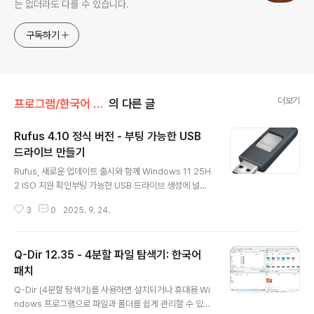
는 없더라도 다를 수 있습니다.
구독하기
더보기
프로그램/한국어 패치
의 다른 글
Rufus 4.10 정식 버전 - 부팅 가능한 USB
드라이브 만들기
글 내용
Rufus, 새로운 업데이트 출시와 함께 Windows 11 25H
2 ISO 지원 확인부팅 가능한 USB 드라이브 생성에 널리
사용되는 유틸리티인 Rufus가 새로운 기능과 개선 사항을
3
0
2025. 9. 24.
추가하는 새로운 사전 출시 업데이트를 출시했습니다. 최
신 버전은 사용자가 Windows 11 25H2 ISO를 제공하
는 경우 Windows CA 2023 호환 설치 미디어를 생성할
Q-Dir 12.35 - 4분할 파일 탐색기: 한국어
수 있도록 지원합니다. 마침 Microsoft가 오늘 이 ISO를
출시했습니다.이 기능은 Microsoft가 올해 6월에 발표한
패치
글 내용
향후 규정 준수 요구 사항에 맞춰 배포 미디어를 준비하는
Q-Dir (4분할 탐색기)를 사용하면 설치되거나 휴대용 Wi
모든 사용자에게 중요한 추가 기능입니다.이 업데이트에는
ndows 프로그램으로 파일과 폴더를 쉽게 관리할 수 있습
기존 드라이브를 ISO 파일에 직접 저장하는 기능도 추가되