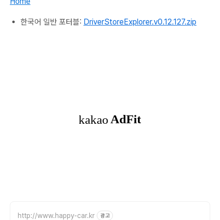
Home
한국어
일반 포터블:
DriverStoreExplorer.v0.12.127.zip
http://www.happy-car.kr
광고