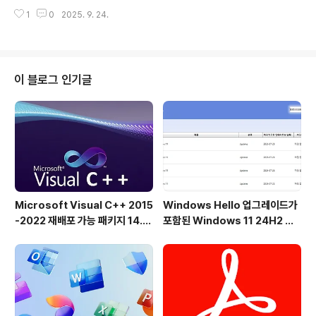
니다. 하드 디스크, 네트워크 폴더, USB-Stik, 플로피 디스
었지만, 현재는 UDF (Universal Di..
1
0
2025. 9. 24.
크 및 기타 스토리지 장치에 빠르고 쉽게 액세스할 수 있습
니다. Q-Diri는 놀라운 Quadro-View 기술을 갖춘 우수
한 파일 관리자입니다. 시스템의 일반 기능, 끌어서 놓기,
모든 보기 및 기타 기능을 포기할 필요는 없습니다.Q-Dir
를 설치할 필요가 없으며 데스크톱에서 쉽게 실행할 수 있
이 블로그 인기글
습니다. Q-Dir_Installer.exe의 이름을 Q-Dir.exe 및
GO로 바꿉니다.Windows PC용 작고 유명한 유틸리티
이며 USB 스틱 친구:)이기도 합니다.특징:즐겨찾기: - 가
장 자주 사용하는 폴더에 빠르게 액세스..
Microsoft Visual C++ 2015
Windows Hello 업그레이드가
-2022 재배포 가능 패키지 14.5
포함된 Windows 11 24H2 및
1.36231 공식 버전
25H2용 KB5101684 업데이트
출시