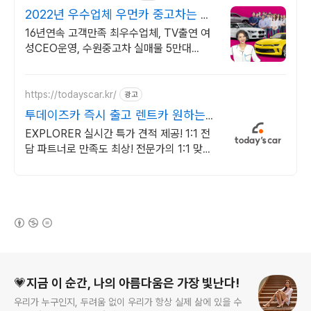
2022년 우수업체 우먼카 중고차는 최
우수모범업체에서!
16년연속 고객만족 최우수업체, TV출연 여
성CEO운영, 수원중고차 실매물 5만대
2009~2023년 우수 고객만족 업체 "네티즌
선정 최우수 홈페이지"
https://todayscar.kr/
광고
투데이즈카 즉시 출고 렌트카 원하는
차종, 원하는 조건
EXPLORER 실시간 특가 견적 제공! 1:1 전
담 파트너로 만족도 최상! 전문가의 1:1 맞춤
컨설팅으로 합리적으로 장기렌트/리스를 이
용해 보세요!
(새창열림)
로그 정보
💗지금 이 순간, 나의 아름다움은 가장 빛난다!
우리가 누구인지, 두려움 없이 우리가 항상 실제 삶에 있을 수