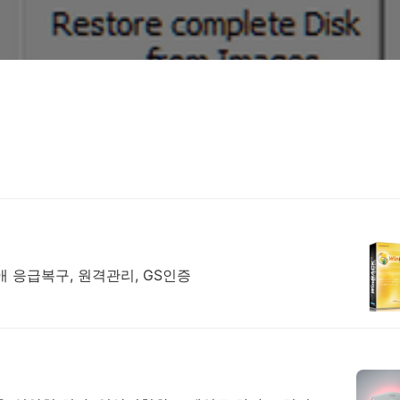
애 응급복구, 원격관리, GS인증