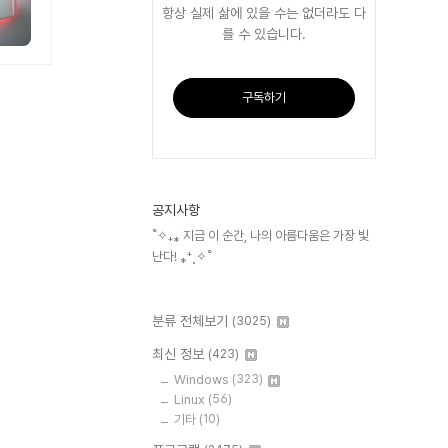
항상 실제 삶에 있을 수는 없더라도 다
를 수 있습니다.
구독하기
공지사항
˚✧₊⁎ 지금 이 순간, 나의 아름다움은 가장 빛
난다! ⁎⁺˳✧˚
분류 전체보기
(3025)
최신 정보
(423)
Windows
(323)
Linux
(56)
기타
(10)