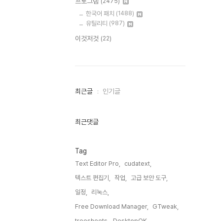
프로그램
(2475)
한국어 패치
(1488)
유틸리티
(987)
이것저것
(22)
최
최근글
인기글
근
글
과
인
최근댓글
기
글
Tag
Text Editor Pro,
cudatext,
텍스트 편집기,
작업,
고급 보안 도구,
일정,
리눅스,
Free Download Manager,
GTweak,
treesheets,
DesktopOK,