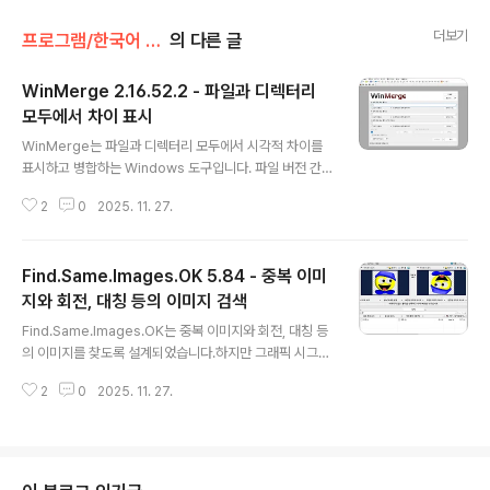
더보기
프로그램/한국어 패치
의 다른 글
WinMerge 2.16.52.2 - 파일과 디렉터리
모두에서 차이 표시
글 내용
WinMerge는 파일과 디렉터리 모두에서 시각적 차이를
표시하고 병합하는 Windows 도구입니다. 파일 버전 간
에 무엇이 변경되었는지 확인한 다음 이러한 변경 사항을
2
0
2025. 11. 27.
병합하는 데 매우 유용합니다. WinMerge는 유니코드 지
원, 유연한 구문 색칠 편집기, Visual SourceSafe 통합,
Windows Shell 통합 기능을 갖추고 있습니다. 파일 이름
Find.Same.Images.OK 5.84 - 중복 이미
과 줄에 대한 Regexp 필터링. 나란히 선 차이를 나타내며
줄 안의 차이점을 강조합니다. 파일 맵은 위치 창에서 전체
지와 회전, 대칭 등의 이미지 검색
글 내용
파일 차이를 보여줍니다. 사용자 인터페이스는 여러 언어
Find.Same.Images.OK는 중복 이미지와 회전, 대칭 등
로 번역됩니다.특징:텍스트 파일의 시각적 구분 및 병합구
의 이미지를 찾도록 설계되었습니다.하지만 그래픽 시그니
문 강조가 있는 유연한 편집기DOS, UNIX 및 MAC 텍스
처를 생성하여 픽셀 수준까지 비교하기 때문에 단순한 중
트 파일 형식 처리유니코드 지원차이 창은 두 개의 수직 ..
2
0
2025. 11. 27.
복 이미지 찾기 도구로 간주해서는 안 됩니다. 회전 및 대칭
이미지도 찾아냅니다. 또한, 네거티브 이미지도 찾아냅니
다. Find.Same.Images.OK는 이미지 미리보기를 제공
하여 스캔 과정에서 찾은 이미지를 직접 눈으로 확인할 수
있도록 합니다.Find.Same.Images.OK는 디스크 공간