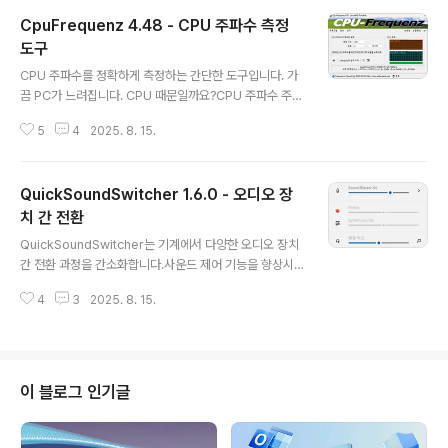
CpuFrequenz 4.48 - CPU 주파수 측정
도구
글 내용
CPU 주파수를 정확하게 측정하는 간단한 도구입니다. 가
끔 PC가 느려집니다. CPU 때문일까요?CPU 주파수 주요
기능:◆ 빠르고 명확한 주파수 쿼리◆ 주파수 감지 기간 자
5
4
2025. 8. 15.
유롭게 선택 가능◆ 실시간 CPU 부하 및 주파수 표시기타
기능 및 사양:◆ 낮은 CPU 및 RAM 사용량◆ 포터블 프
로그램으로 선택 가능◆ 다국어 지원설치CPU 주파수는
QuickSoundSwitcher 1.6.0 - 오디오 장
설치가 필요 없으며, 데스크톱에서 설치 없이 쉽게 실행할
수 있고 모든 Windows 운영 체제에서 즉시 사용할 수 있
치 간 전환
글 내용
습니다. USB 메모리에 저장하여 모바일에서 사용하기에
QuickSoundSwitcher는 기계에서 다양한 오디오 장치
적합합니다. 따라서 다른 컴퓨터, 노트북, MS-Surface에
간 전환 과정을 간소화합니다.사운드 제어 기능을 향상시
서도 이 도구를 사용할 수 있습니다.이 도구를 사용해야 하
킨 빠른 사운드 전환기QuickSoundSwitcher는 번거로
는 이유는 무엇일까요?CPU 쿼리에는 최고의 도구들이 있
4
3
2025. 8. 15.
운 설정 메뉴를 통해 오디오 출력을 변경하는 대신 버튼 하
지만, 일부는 매우..
나만 누르면 헤드폰, 스피커, 외부 사운드 시스템과 같은 장
치 간에 원활하게 전환할 수 있습니다. 이 사용자 친화적인
애플리케이션은 오디오 설정에 빠르게 액세스하여 오디오
를 듣는 방식을 변경하고 싶을 때마다 시간과 번거로움을
이 블로그 인기글
절약하여 전체 오디오 환경을 개선합니다.전통적인 인터페
이스 없음퀵사운드 스위처는 기존의 사용자 인터페이스 없
이도 작동하며, 간소화된 기능과 핵심 목적에 부합합니다.