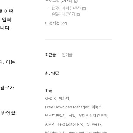
프로그램
(2473)
한국어 패치
(1486)
로 어떤
유틸리티
(987)
를 입력
이것저것
(22)
니다.
최
최근글
인기글
근
. 이는
글
과
인
최근댓글
기
글
 경로가
Tag
Q-DIR,
방화벽,
Free Download Manager,
리눅스,
을 반영할
텍스트 편집기,
작업,
오디오 장치 간 전환,
AIMP,
Text Editor Pro,
GTweak,
Windows 11,
cudatext,
treesheets,