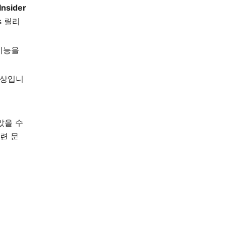
sider
s 릴리
기능을
현상입니
았을 수
련 문