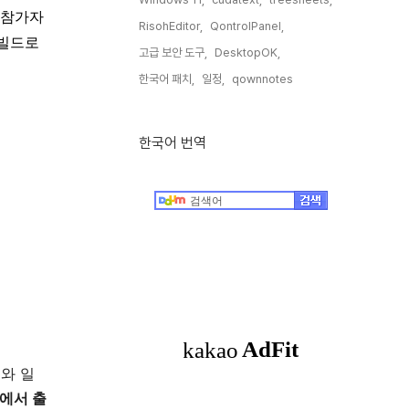
램 참가자
RisohEditor,
QontrolPanel,
 빌드로
고급 보안 도구,
DesktopOK,
한국어 패치,
일정,
qownnotes,
한국어 번역
스와 일
에서 출