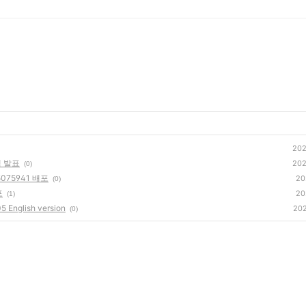
202
램 발표
202
(0)
5075941 배포
20
(0)
포
20
(1)
5 English version
202
(0)