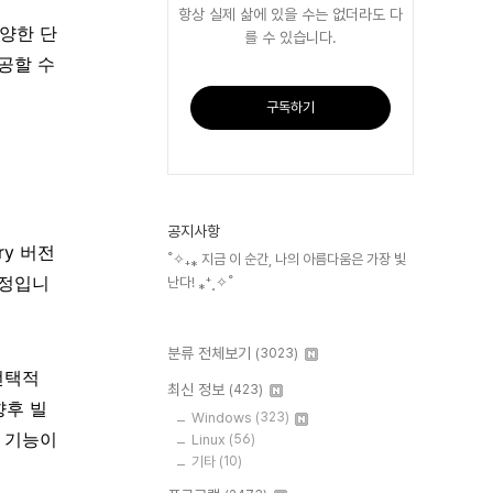
항상 실제 삶에 있을 수는 없더라도 다
다양한 단
를 수 있습니다.
공할 수
구독하기
공지사항
ry 버전
˚✧₊⁎ 지금 이 순간, 나의 아름다움은 가장 빛
예정입니
난다! ⁎⁺˳✧˚
분류 전체보기
(3023)
 선택적
최신 정보
(423)
향후 빌
Windows
(323)
 기능이
Linux
(56)
기타
(10)