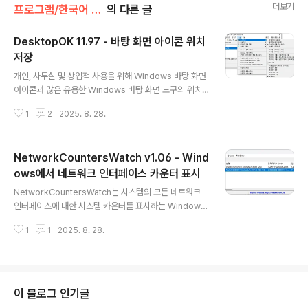
더보기
프로그램/한국어 패치
의 다른 글
DesktopOK 11.97 - 바탕 화면 아이콘 위치
저장
글 내용
개인, 사무실 및 상업적 사용을 위해 Windows 바탕 화면
아이콘과 많은 유용한 Windows 바탕 화면 도구의 위치
를 ​​저장하고 복원합니다. DesktopOK는 화면 해상도를
1
2
2025. 8. 28.
자주 변경해야 하는 사용자에게 작지만 효과적인 솔루션입
니다. 모든 MS Windows에서 노트북 또는 태블릿 PC와
같이 노트북에서 프로젝터로 자주 작업해야 하는 Windo
NetworkCountersWatch v1.06 - Wind
ws 사용자에게도 좋습니다. 이름은 Desktop O.K입니
다. 아이콘 저장뿐만 아니라,이 프로그램은 모든 Window
ows에서 네트워크 인터페이스 카운터 표시
글 내용
s OS에서 일상적인 작업을 위한 다른 유용한 기능도 제공
NetworkCountersWatch는 시스템의 모든 네트워크
합니다!DesktopOK의 주요 기능◆ 각 화면 해상도에 대
인터페이스에 대한 시스템 카운터를 표시하는 Windows
해 좋아하는 아이콘 위치를 저장합니다.◆ Windows 용
용 도구입니다. 시스템 카운터에는 수신/발신 바이트 수, 수
유용한 데스크톱 도구◆ 화면의 모든 창을 쉽게 최소화◆
1
1
2025. 8. 28.
신/발신 패킷 수, 브로드캐스트 패킷 수 등이 포함됩니다.
바탕 화면..
특정 이벤트에 대한 네트워크 카운터를 확인하기 위해 언
제든지 모든 카운터를 0으로 초기화할 수도 있습니다. Net
workCountersWatch는 또한 네트워크 인터페이스의
현재 다운로드 속도와 업로드 속도를 계산하고 표시합니
이 블로그 인기글
다.HomeNetworkCountersWatch한국어 팩