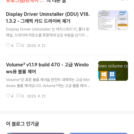
프로그램/한국어 패치
의 다른 글
Display Driver Uninstaller (DDU) V18.
1.3.2 - 그래픽 카드 드라이버 제거
글 내용
Display Driver Uninstaller 는 레지스트리 키, 폴더 및
파일, 드라이버 저장소를 포함하여 남은 부분을 남기지 않
고 시스템에서 AMD/NVIDIA 그래픽 카드 드라이버 및 패
4
0
2025. 9. 21.
키지를 완전히 제거하는데 도움이 되는 드라이버 제거 유
틸리티입니다. AMD/NVIDIA 비디오 드라이버는 일반적
으로 Windows 제어판에서 제거할 수 있습니다. 이 드라
Volume² v1.1.9 build 470 - 고급 Windo
이버 제거 프로그램은 표준 드라이버 제거에 실패한 경우
또는 어쨌든 NVIDIA 및 ATI 비디오 카드 드라이버를 완전
ws용 볼륨 제어
글 내용
히 삭제해야 할 때 사용하도록 설계되었습니다. 권장 사용
Volume²은 표준 볼륨 제어을 완전히 대체하는 고급 Win
법: -DDU는 드라이버 제거/설치에 문제가 있거나 GPU
dows 볼륨 제어입니다. Volume²에는 고급 볼륨 제어 기
브랜드를 변경할 때 사용해야 합니다.-DDU는 수행중인
능을 지원하는 오디오 믹서, 스케줄러, 온 스크린 디스플레
작업을 모르는 경우 새 드라이버를 설치할 때마다 사용해
4
0
2025. 9. 21.
이, 명령 줄 지원, 한 번의 마우스 클릭 또는 시스템 전체 단
서는 ..
축키를 통해 다양한 무제한 사전 설정을 저장하고 호출하
는 기능이 포함됩니다.Volume²은 다국어 인터페이스와
함께 제공되며 공식 한국어 (VenusGirl ´``°³о❤ 번역)
를 지원합니다.기능:볼륨 알림, 알림 음소거, 단축키에서 제
이 블로그 인기글
어합니다.핫키를 사용하여 밝기를 제어합니다.핫키를 사용
하여 채널 제어의 균형을 조정합니다.화면 가장자리는 화