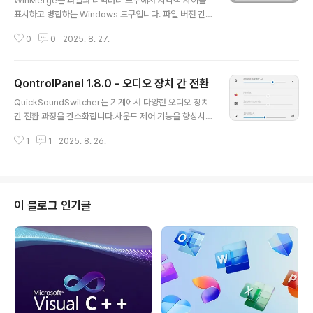
WinMerge는 파일과 디렉터리 모두에서 시각적 차이를
표시하고 병합하는 Windows 도구입니다. 파일 버전 간
에 무엇이 변경되었는지 확인한 다음 이러한 변경 사항을
0
0
2025. 8. 27.
병합하는 데 매우 유용합니다. WinMerge는 유니코드 지
원, 유연한 구문 색칠 편집기, Visual SourceSafe 통합,
Windows Shell 통합 기능을 갖추고 있습니다. 파일 이름
QontrolPanel 1.8.0 - 오디오 장치 간 전환
과 줄에 대한 Regexp 필터링. 나란히 선 차이를 나타내며
글 내용
줄 안의 차이점을 강조합니다. 파일 맵은 위치 창에서 전체
QuickSoundSwitcher는 기계에서 다양한 오디오 장치
파일 차이를 보여줍니다. 사용자 인터페이스는 여러 언어
간 전환 과정을 간소화합니다.사운드 제어 기능을 향상시
로 번역됩니다.특징:텍스트 파일의 시각적 구분 및 병합구
킨 빠른 사운드 전환기QuickSoundSwitcher는 번거로
문 강조가 있는 유연한 편집기DOS, UNIX 및 MAC 텍스
1
1
2025. 8. 26.
운 설정 메뉴를 통해 오디오 출력을 변경하는 대신 버튼 하
트 파일 형식 처리유니코드 지원차이 창은 두 개의 수직 ..
나만 누르면 헤드폰, 스피커, 외부 사운드 시스템과 같은 장
치 간에 원활하게 전환할 수 있습니다. 이 사용자 친화적인
애플리케이션은 오디오 설정에 빠르게 액세스하여 오디오
를 듣는 방식을 변경하고 싶을 때마다 시간과 번거로움을
이 블로그 인기글
절약하여 전체 오디오 환경을 개선합니다.전통적인 인터페
이스 없음퀵사운드 스위처는 기존의 사용자 인터페이스 없
이도 작동하며, 간소화된 기능과 핵심 목적에 부합합니다.
즉, 긴 설치 과정을 거치지 않고 애플리케이션을 실행하기
만 하면 됩니다. 활성화되면 ..