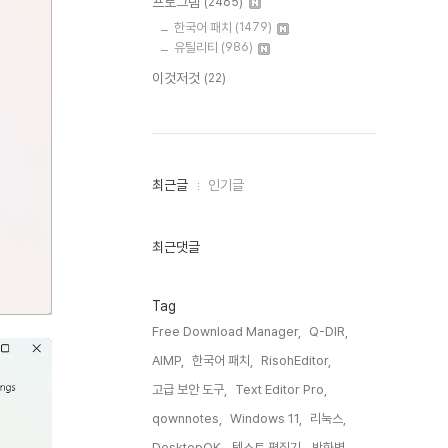
프로그램
(2465)
한국어 패치
(1479)
유틸리티
(986)
이것저것
(22)
최
최근글
인기글
근
글
과
인
최근댓글
기
글
Tag
Free Download Manager,
Q-DIR,
AIMP,
한국어 패치,
RisohEditor,
고급 보안 도구,
Text Editor Pro,
qownnotes,
Windows 11,
리눅스,
DesktopOK,
텍스트 편집기,
방화벽,