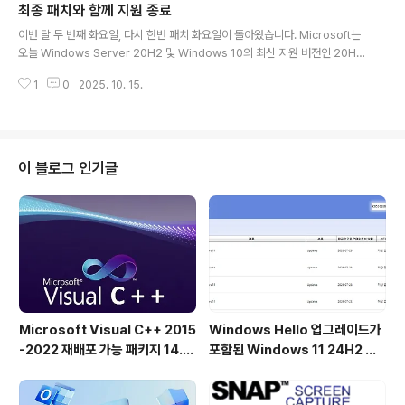
항 [브라우저] 수정됨: 이 업데이트는 Chromium 기반 브라우저에서 인쇄 미
최종 패치와 함께 지원 종료
글 내용
리 보기 화면이 응답하지 않는 문제를 ..
이번 달 두 번째 화요일, 다시 한번 패치 화요일이 돌아왔습니다. Microsoft는
오늘 Windows Server 20H2 및 Windows 10의 최신 지원 버전인 20H
2, 21H2, 22H2에 대한 2025년 10월 월간 보안 업데이트 ("B 릴리스"라고
1
0
2025. 10. 15.
도 함)를 배포합니다. 새 업데이트는 KB5066791로 배포되며, 빌드 버전은 19
044.6456 및 19045.6456입니다. Microsoft 업데이트 카탈로그에서 새
업데이트를 다운로드할 수 있는 독립 실행형 링크는 이 링크에서 찾을 수 있습
니다. 오늘 Windows 10 지원이 종료됨에 따라 이 패치는 마지막 패치입니다.
이번 릴리스의 주요 내용은 보안 패치와 버그 수정입니다. 변경 내역은 다음과
이 블로그 인기글
같습니다: [입력 및 구성] 수정됨: 중..
Microsoft Visual C++ 2015
Windows Hello 업그레이드가
-2022 재배포 가능 패키지 14.5
포함된 Windows 11 24H2 및
1.36231 공식 버전
25H2용 KB5101684 업데이트
출시