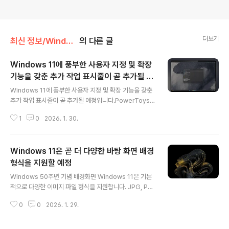
더보기
최신 정보/Windows
의 다른 글
Windows 11에 풍부한 사용자 지정 및 확장
기능을 갖춘 추가 작업 표시줄이 곧 추가될 예
글 내용
정입니다.
Windows 11에 풍부한 사용자 지정 및 확장 기능을 갖춘
추가 작업 표시줄이 곧 추가될 예정입니다.PowerToys는
이미 기본 Windows 환경을 강화하는 다양한 도구를 제
1
0
2026. 1. 30.
공하고 있으며, Microsoft는 이제 다양한 확장 기능과 기
능에 빠르게 접근할 수 있는 추가 작업 표시줄을 도입하여
이를 한층 더 끌어올리려고 합니다. 제안된 명령 팔레트 도
Windows 11은 곧 더 다양한 바탕 화면 배경
크는 자세한 설명과 컨셉 이미지와 함께 PowerToys의
GitHub 저장소에 게시되었습니다. Microsoft는 이 도크
형식을 지원할 예정
글 내용
를 화면의 어느 쪽으로든 이동할 수 있도록 하고(기본 작업
Windows 50주년 기념 배경화면 Windows 11은 기본
표시줄은 여전히 ​​이동할 수 없다는 점에서 다소 아이러니
적으로 다양한 이미지 파일 형식을 지원합니다. JPG, PN
합니다), 자주 사용하는 확장 기능을 고정하여 빠르게 접근
G, GIF(정적 이미지만 지원, 타사 앱 없이는 애니메이션 지
할 수 있도록 할 계획입니다. 이를 통해 명령 팔레트를 열..
0
0
2026. 1. 29.
원 안 됨), BMP, TIFF, HEIC (필요한 코덱 설치 시) 등을
사용할 수 있습니다. 곧 새로운 파일 형식이 추가되어 더욱
다양한 이미지를 배경 화면으로 사용할 수 있게 될 예정입