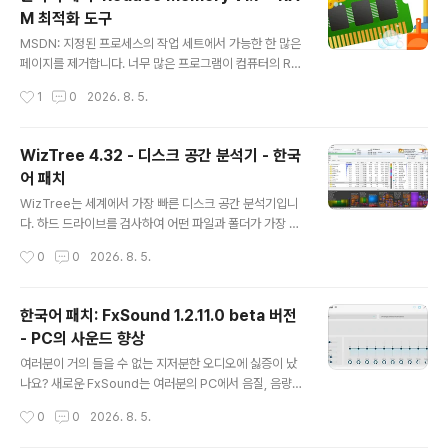
존의 설치 프로그램, 예를 들어 수십 년 동안 대부분의 Win
M 최적화 도구
dows 프로그램 설치에 사용되어 온 MSI 형식 (Microso
글 내용
ft Installer의 약자)은 예상대로 작동합니다. 제거 버튼을
MSDN: 지정된 프로세스의 작업 세트에서 가능한 한 많은
누르면 바이너리 파일, 디렉터리, 레지스트리 항목이 삭제
페이지를 제거합니다. 너무 많은 프로그램이 컴퓨터의 RA
되고 앱이 남긴 잔여 파일이 모두 제거됩니다. 하지만 MSI
M(랜덤 액세스 메모리)을 사용하면 시스템 속도가 느려지
작성시간
1
0
2026. 8. 5.
X는 다릅니다.MSIX 앱의 경우, Windows는 앱의..
거나 응답하지 않을 수 있습니다. 시스템 메모리의 불필요
한 부분을 정리하고 시스템을 다시 원활하게 실행하려면
"메모리 줄이기"를 사용하십시오. 이렇게 하면 Windows
WizTree 4.32 - 디스크 공간 분석기 - 한국
에서 RAM 메모리가 약간 확보됩니다.일반/제한된 사용자
어 패치
권한으로 또는 /O 매개변수와 함께 사용하면 현재 사용자
글 내용
와 응용 프로그램에 대해서만 메모리를 확보합니다. 하지
WizTree는 세계에서 가장 빠른 디스크 공간 분석기입니
만 관리자 권한으로 사용하면 서비스 및 백그라운드에서
다. 하드 드라이브를 검사하여 어떤 파일과 폴더가 가장 많
실행되는 프로그램의 메모리 사용량을 최적화할 수 있습니
은 디스크 공간을 차지하는지 보여줍니다. 이보다 더 빠른
작성시간
0
0
2026. 8. 5.
다.사용 방법:압축 파일을 아무 폴더에 압축 해제한 다음 프
방법은 없을 것입니다! WizTree가 제공하는 정보를 활용
로그램을 실행하세요. "메모리 지우기" 버..
하여 하드 드라이브에서 "공간 낭비"를 신속하게 찾아 제거
하세요. WizTree는 NTFS로 포맷된 하드 드라이브에서
한국어 패치: FxSound 1.2.11.0 beta 버전
마스터 파일 테이블(MFT)을 직접 읽어 하드 드라이브에서
- PC의 사운드 향상
가장 많은 공간을 차지하는 파일과 폴더를 매우 빠른 속도
글 내용
로 찾아냅니다. 또한, 하드 드라이브에서 가장 큰 파일을 찾
여러분이 거의 들을 수 없는 지저분한 오디오에 싫증이 났
을 수 있는 시각적 트리맵 기능도 제공합니다. 파일 이름 검
나요? 새로운 FxSound는 여러분의 PC에서 음질, 음량,
색, CSV로 데이터 가져오기/내보내기 등 다양한 기능을 제
선명도와 베이스를 향상시킵니다. FxSound는 다운로드
작성시간
0
0
2026. 8. 5.
공합니다. 한국어 공식 작성 지원: VenusGirl ´``°³о❤..
만으로도 여러분에게 놀라운 소리를 제공합니다. FxSoun
d를 사용해보면, 여러분에게 적합한지 알게 될 것입니다.