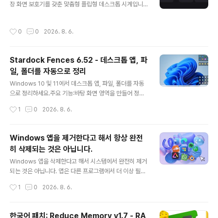
장 화면 보호기를 갖춘 맞춤형 플립형 데스크톱 시계입니
구 두 가지를 공개했습니다. 바로 인공지능(AI)을 활용하여 ..
다.특징:시계 표시 분할 플랩 애니메이션 시, 분, 선택적으
로 초 선택적 현지화 날짜 AM/PM 표시기(12시간 모드)
작성시간
0
0
2026. 8. 6.
콜론 구분 기호 표시 또는 숨기기 Windows 시스템 시계
와 동기화됨형식 및 내용 24시간 또는 12시간 형식 초 표
시 또는 숨기기 카드당 두 자리 숫자 또는 분할 카드 선택적
Stardock Fences 6.52 - 데스크톱 앱, 파
날짜 표시 숫자에 대한 모든 Windows 글꼴 모든 설정의
일, 폴더를 자동으로 정리
실시간 미리보기창 모드 경계 없는 창 시계를 이동하려면
글 내용
어디에서나 드래그하세요. 전체 화면 모드 배경화면에 고
Windows 10 및 11에서 데스크톱 앱, 파일, 폴더를 자동
정된 데스크탑 위젯 항상 상위에 위치 둥근 모서리(Windo
으로 정리하세요.주요 기능:바탕 화면 영역을 만들어 정리
ws 11 스타일) 창 크기와 위치를 기억합니다.색상 및 테마
하기Peek 기능으로 펜스를 맨 위에 표시하여 바로 접근
작성시간
1
0
2026. 8. 6.
21가..
가능펜스를 제목 표시줄로 말아 올려 깔끔한 바탕 화면 만
들기바탕 화면 아이콘 정리 규칙 정의하기여러 페이지의
펜스 사이를 스와이프하여 이동하기Windows 10 및 Wi
Windows 앱을 제거한다고 해서 항상 완전
ndows 11 테마에 맞춰 디자인됨기능Windows 10 및 1
히 삭제되는 것은 아닙니다.
1 테마에 맞춰 디자인된 크기 조절 가능한 음영 영역(펜스)
글 내용
에 바로 가기와 아이콘을 자동으로 배치하여 PC를 정리하
Windows 앱을 삭제한다고 해서 시스템에서 완전히 제거
세요. 펜스는 다양한 사용자 지정 기능을 제공하여 전 세계
되는 것은 아닙니다. 앱은 다른 프로그램에서 더 이상 필요
에서 가장 인기 있는 데스크톱 향상 도구입니다.펜스 Pee
로 하지 않을 때만 완전히 제거됩니다. Windows 앱 제거
작성시간
1
0
2026. 8. 6.
k 기능Windows 키 + Space 키를 눌러 펜스를 모든 창
는 간단해 보입니다. '제거' 버튼을 클릭하면 앱이 사라지는
위에 표..
것 같죠? 하지만 마이크로소프트 스토어 앱에 사용되는 M
SIX 형식으로 패키징된 앱의 경우에는 그렇지 않습니다.기
한국어 패치: Reduce Memory v1.7 - RA