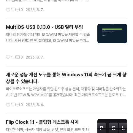
아이콘 행과 오른쪽 상단에 메뉴를 제공합니다.클립보드,
이브 내에서 사진을 이동시켜 사진을 정리합니다. Light I
작성시간
1
0
2026. 8. 7.
이미지를 배경화면으로 설정, 슬라이드쇼 시작 등 다양한
mage Resizer는 디지털 사진과 이미지를 PC에 저장하
기능..
고 크기 조정, 압축, 변환, 복사본 생성, 썸네일 생성, 사진
가져오기 또는 정리를 원하는 사람들에게 완벽한 도구입니
MultiOS-USB 0.13.0 - USB 멀티 부팅
다.이 무료 크기 조정 이미지 소프트웨어를 사용하면 이미
글 내용
하나의 장치에 여러 개의 ISO/WIM 파일을 저장할 수 있습
지의 이메일 친화적인 버전을 생성하고, 더 빠르게 로드하
니다. 사용 방법: 한 번 설치하고, ISO/WIM 파일을 추가한
고, 폴더에서 폴더로 쉽게 이동하고, 형식을 변경하고, 대량
후 컴퓨터를 부팅하세요. 특징: - BIOS 및 UEFI 지원 - 보
의 이미지 파일/배치 이미지 크기를 편집하여 하드 드라이
안 부팅 지원 (부팅, uefi 키 관리) - UEFI 드라이버 로드 -
브의 공간을 절약할 수 있습니다. 배경화면을 만들거나 파
작성시간
1
0
2026. 8. 7.
.efi 실행 파일 및 기타 부트 로더 실행 - .iso 파일에서 Lin
일 공유를 위해 고해상도 1600x1200을 사용하면 메모리
ux 부팅 - 부팅 가능한 .wim 이미지에서 WinPE 부팅 - I
를..
SO에서 Windows 10/11 설치 관리자 부팅 (현재 설치
새로운 성능 개선 도구를 통해 Windows 11의 속도가 곧 크게 향
중에 SB를 비활성화해야 함) - 네트워크에서 Linux 설치
상될 수 있습니다.
관리자 부팅 (실험적) - 로컬로 설치된 시스템 부팅 Linux,
글 내용
Windows - 구성 파일 자동 업데이트 - 백그라운드 서비
마이크로소프트는 개발자를 위한 윈도우 성능 분석, 자동화 및 디버깅을 간소화하는
스 없이 - exFAT 파일 ..
AI 기반 ETW 및 WPA MCP를 공개했습니다. 최근 마이크로소프트는 윈도우 11의
느린 속도와 전반적인 개선 및 개발 속도 저하로 많은 비판을 받아왔습니다. 이러한
작성시간
1
0
2026. 8. 6.
비판 중 일부는 부당하거나 사실이 아닐 수 있지만, 타당한 이유도 많으며, 마이크로
소프트조차도 이제는 이를 인정하고 있습니다. 그중 하나는 마이크로소프트의 윤리
적 문제와 관련되어 있으며, 이는 전반적인 현대화 노력을 저해하는 요인으로 작용하
Flip Clock 1.1 - 플립형 데스크톱 시계
고 있습니다.그럼에도 불구하고 마이크로소프트는 개발을 지속하고 있으며, 이번 주
글 내용
다양한 테마, 사용자 지정 글꼴, 위젯, 전체 화면 모드 및 내
에는 윈도우 성능 분석 및 최적화를 현대 시대에 더욱 적합하게 만들어 줄 새로운 도