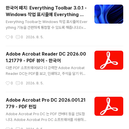
대부분의 사람들은 더 나은 오디오 소프트웨어/하드웨어를
한국어 패치: Everything Toolbar 3.0.1 -
사용해 보기 전에는 자신의 사운드에 무엇이 부족한지 모
Windows 작업 표시줄에 Everything 기
릅니다. 실제로 경험하지 않고는 전달하기가 어렵습니다.-
글 내용
능 통합
모든 하드웨어에서 완벽한 사운드- 컴퓨터 스피커와 저렴
Everything Toolbar는 Windows 작업 표시줄에 Ever
한 헤드폰은...- 그리고 좋은 설정은 가격이 너무 비싸고 복
ything 기능을 간편하게 통합할 수 있도록 해줍니다.Ever
잡합니다.- FxSound는 다운로드만으로도 놀라운 사운드
ything Toolbar를 사용하면 Windows 작업 표시줄에
작성시간
0
0
2026. 8. 5.
를 제공합니다. 당신이 듣는 모든 것에 대한 놀라운 소리:음
서 이름으로 파일, 폴더 등을 즉시 찾을 수 있습니다.Every
악: FxSound는 오디..
thing Toolbar는 파일 색인 생성, 검색, 그리고 다른 사람
과의 간편한 파일 공유 기능을 제공합니다.Everything T
Adobe Acrobat Reader DC 2026.00
oolbar 사용 방법:● 다운로드● 설치 파일 실행● 작업
1.21779 - PDF 뷰어 - 한국어
표시줄의 컨텍스트 메뉴에서 EverythingToolbar 활성
글 내용
화Everything이 설치되어 있어야 합니다. 한국어 공식 번
다른 PDF 소프트웨어보다 더 강력한 Adobe Acrobat
역: VenusGirl ´``°³о공식 홈페이지EverythingToolb
Reader DC는 PDF를 보고, 인쇄하고, 주석을 달기 위한
ar-3.0.1-x64.exeEverythingToolbar-..
무료 신뢰할 수 있는 표준입니다. 모든 PDF 문서를 열고
작성시간
0
0
2026. 8. 5.
상호작용할 수 있는 유일한 PDF 파일 뷰어입니다. Adob
e Document Cloud에 연결되어 있어 컴퓨터와 모바일
기기에서 PDF 작업이 그 어느 때보다 쉬워졌습니다. 모든
Adobe Acrobat Pro DC 2026.001.21
유형의 PDF 콘텐츠를 보고, 상호작용하고, 모바일 기기에
779 - PDF 편집
서 양식을 작성하고, 서명하고, 댓글을 달며, Windows P
글 내용
C에서 인쇄할 때 잉크와 토너를 절약하고, 최근에 본 파일
Adobe Acrobat Pro DC 는 PDF 컨버터 등을 선도합
에 즉시 액세스하여 온라인으로 파일을 저장하고 공유합니
니다. Adobe Acrobat Pro DC 소프트웨어를 사용하면
다.공식 홈페이지 PDF 리더: 최초의 PDF 솔루션 | Adob
전문적인 PDF 통신을 제공할 수 있습니다. 훨씬 더 많은
작성시간