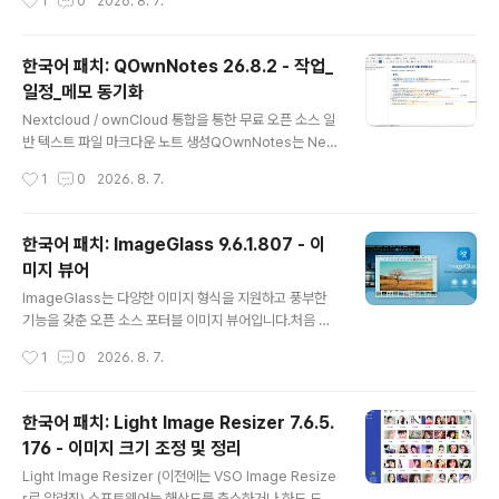
1
0
2026. 8. 7.
터"/"슬레이브" 역할 제한 없이 양방향으로 작동합니다.•
하는 오디오 애호가든, 방대한 재생 목록을 관리하는 일반
Apple macOS 및 Microsof..
사용자든 AIMP는 만족스러운 경험을 제공합니다. 오디오
플레이어 중 AIMP처럼 간편함과 세련됨의 완벽한 균형을
한국어 패치: QOwnNotes 26.8.2 - 작업_
이룬 제품은 드뭅니다. 가볍지만 강력한 AIMP는 당신의
일정_메모 동기화
음악 감상 경험을 한 차원 높여줄 도구이며, 이 모든 것을
글 내용
부담 없이 누릴 수 있습니다.Windows 및 Linux용 강력
Nextcloud / ownCloud 통합을 통한 무료 오픈 소스 일
한 무료 오디오 플레이어 (Wine을 통해)로 로컬 파일, NA
반 텍스트 파일 마크다운 노트 생성QOwnNotes는 Next
S, 클라우드 및 팟캐스트를 지원합니다. 또한 오디오 파일
cloud 노트 및 ownCloud 노트와 함께 작동하는 GNU/L
작성시간
1
0
2026. 8. 7.
로 작동할 수 있는 강력한 도구도 포함되어 있습니다.주요
inux, macOS 및 Windows용 마크다운 지원 및 작업관
특징 및..
리 목록 관리자가 있는 오픈 소스 메모장입니다.QOwnNo
tes를 사용하여 생각을 기록하고 나중에 Android용 Ne
한국어 패치: ImageGlass 9.6.1.807 - 이
xtcloud 노트 또는 Nextcloud/ownCloud 웹 서비스와
미지 뷰어
같은 모바일 장치에서 생각을 편집하거나 검색할 수 있습
글 내용
니다.노트는 일반 텍스트 마크다운 파일로 저장되며 Next
ImageGlass는 다양한 이미지 형식을 지원하고 풍부한
cloud의 파일 동기화 기능과 동기화됩니다. 물론 Syncin
기능을 갖춘 오픈 소스 포터블 이미지 뷰어입니다.처음 실
g 또는 Dropbox와 같은 다른 소프트웨어도 사용할 수 있
행할 때 언어, 테마, 표준 또는 디자이너 레이아웃을 선택할
작성시간
1
0
2026. 8. 7.
습니다.Nextcloud / ..
수 있으며, ImageGlass를 기본 뷰어로 설정할 수도 있습
니다. 이 단계를 건너뛰고 나중에 설정에서 원하는 대로 변
경할 수도 있습니다. 다만, 디자이너 레이아웃은 찾을 수 없
한국어 패치: Light Image Resizer 7.6.5.
었습니다. 추가 테마는 공식 웹사이트에서 다운로드할 수
176 - 이미지 크기 조정 및 정리
있습니다.ImageGlass는 GIF, JPG, PNG, BMP, ICO
글 내용
를 포함하여 70개 이상의 이미지 형식을 지원합니다.대부
Light Image Resizer (이전에는 VSO Image Resize
분의 프로그램과 마찬가지로 ImageGlass는 화면 상단에
r로 알려짐) 소프트웨어는 해상도를 축소하거나 하드 드라