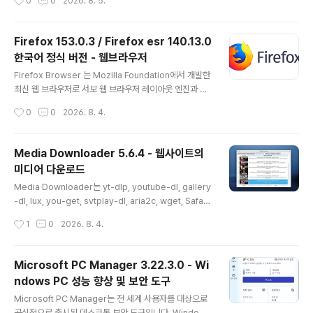
0
0
2026. 8. 5.
e Acrobat ReaderAdobe의 무료 PD..
의사소통 능력을 제공하는 스마트 툴이 탑재되어 있습니
다. 리치 미디어가 포함된 PDF 파일을 만들고 편집하며,
정보를 보다 안전하게 공유하고, 보다 효율적으로 피드백
Firefox 153.0.3 / Firefox esr 140.13.0
을 수집할 수 있습니다.Adobe Acrobat Pro DC 소프트
한국어 정식 버전 - 웹브라우저
웨어는 비즈니스 전문가가 보다 안전하고 안전한 배포, 협
글 내용
업 및 데이터 수집을 위해 보다 안전한 고품질 Adobe PD
Firefox Browser 는 Mozilla Foundation에서 개발한
F 문서를 생성, 결합, 제어 및 제공할 수 있는 고급 방법입
최신 웹 브라우저로 서보 웹 브라우저 레이아웃 엔진과 믿
니다.무료 Adobe Reader를 사용하여 다른 사용자와 공
을 수 없을 정도로 빠르고 부드러운 Photon UI로 구동됩
작성시간
0
0
2026. 8. 4.
유하기 쉬운 신뢰할 수 있는 PDF 문서로 전자 또는..
니다. Firefox Browser는 Mozilla의 고급 연구 그룹에
서 도난당한 새로운 기술로 완벽하게 정비된 핵심 엔진에
구축된 Gecko의 기존 Firefox보다 두 배 이상 빠른 속도
Media Downloader 5.6.4 - 웹사이트의
로 작동하고 있으며, 수 톤의 페이지를 서핑하고, 수조 개의
미디어 다운로드
탭을 열고, 모든 죄의식을 없애기 위해 디자인된 아름다운
글 내용
새로운 모습으로 꾸며졌습니다.Firefox Browser는 경쟁
Media Downloader는 yt-dlp, youtube-dl, gallery
사보다 적은 메모리를 사용합니다. HomePage: 공식 홈
-dl, lux, you-get, svtplay-dl, aria2c, wget, Safari
페이지 https://www.mozilla.org/ko/firefox/ http
Books 등의 미디어 다운로드 확장 프로그램의 Qt/C++
작성시간
1
0
2026. 8. 4.
s://..
프런트엔드입니다.주요 기능:설치된 확장 프로그램에서 지
원하는 모든 웹사이트의 미디어를 다운로드할 수 있습니
다.다양한 형식의 미디어를 다운로드할 때 사용할 수 있는
Microsoft PC Manager 3.22.3.0 - Wi
사전 설정 옵션 목록을 제공하며, 사용자는 이를 설정할 수
ndows PC 성능 향상 및 보안 도구
있습니다.동시 다운로드를 무제한으로 지원합니다. 단, 너
글 내용
무 많은 동시 다운로드를 시도할 경우 호스트 측에서 접속
Microsoft PC Manager는 전 세계 사용자를 대상으로
을 차단할 수 있으므로 주의해야 합니다.UI에 개별 링크를
공식적으로 출시된 데스크톱 보안 도구입니다. Windows