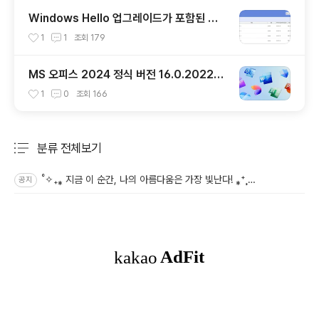
Windows Hello 업그레이드가 포함된 Wi
ndows 11 24H2 및 25H2용 KB510168
1
1
조회
179
4 업데이트 출시
MS 오피스 2024 정식 버전 16.0.20228.
20124 업데이트
1
0
조회
166
분류 전체보기
주요 글 목록
˚✧₊⁎ 지금 이 순간, 나의 아름다움은 가장 빛난다! ⁎⁺˳✧˚
공지