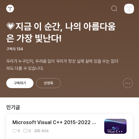
검색하기
티스토리
💗지금 이 순간, 나의 아름다움
은 가장 빛난다!
구독자
134
우리가 누구인지, 두려움 없이 우리가 항상 실제 삶에 있을 수는 없더
라도 다를 수 있습니다.
구독하기
방명록
신고하기 레이어
열기
인기글
Microsoft Visual C++ 2015-2022 재
배포 가능 패키지 14.51.36231 공식 버전
0
0
조회
406