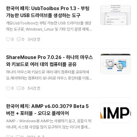
한국어 패치: UsbToolbox Pro 1.3 - 부팅
가능한 USB 드라이브를 생성하는 도구
글 내용
개요UsbToolbox는 부팅 가능한 USB 드라이브를 생성
하는 도구로, Windows, Linux 및 기타 인기 운영 체제의
ISO 파일을 지원합니다. 또한 Windows를 USB 드라이
작성시간
0
0
3시간 전
브에 설치하거나, ​​USB 드라이브 데이터를 정리하거나, U
SB 드라이브 이미지 파일을 생성하거나, 디스크 이미지 파
일을 추출하는 등의 유용한 기능도 제공합니다.주요 기능-
ShareMouse Pro 7.0.26 - 하나의 마우스
ISO 파일로 부팅 가능한 USB 드라이브 생성- Window
와 키보드로 여러 대의 컴퓨터를 공유
s, Linux 및 기타 인기 운영 체제의 ISO 파일 지원- USB
글 내용
드라이브에 Windows 설치 (Windows to Go)- USB
하나의 마우스와 키보드로 여러 대의 컴퓨터를 공유하세
드라이브 데이터 정리- USB 드라이브를 이미지 파일로 백
요.제어하려는 컴퓨터의 모니터로 마우스 포인터를 이동하
업- 이미지 파일을 USB 드라이브에 복원- 이미지 파일 찾
면 포인터가 마법처럼 해당 컴퓨터로 이동합니다.마우스와
작성시간
0
0
5시간 전
아보기 및 추출시스템 요구사항Usb..
키보드 입력은 모두 해당 컴퓨터로 전송됩니다.네트워크 K
VM과 유사하게, ShareMouse는 로컬 LAN을 통해 마
우스 움직임과 클릭을 전송합니다. 모든 트래픽은 비밀번
한국어 패치: AIMP v6.00.3079 Beta 5
호로 보호하고 AES 암호화할 수 있습니다.컴퓨터 간 전환
버전 + 포터블 - 오디오 플레이어
에 추가 하드웨어나 버튼 조작이 필요하지 않습니다.키보
글 내용
드 스위치처럼, 어떤 마우스와 키보드로든 책상 위의 여러
AIMP - Windows용 AIMP는 사용하기 쉽고, 음질이 뛰
대의 컴퓨터를 원활하게 조작할 수 있습니다.• 다른 컴퓨터
어나며, 시스템 사양을 많이 요구하지 않는 미디어 플레이
에서 모든 컴퓨터를 원격으로 제어할 수 있습니다.• "마스
어를 원하셨다면 AIMP를 살펴보세요. 완벽한 음질을 추구
작성시간