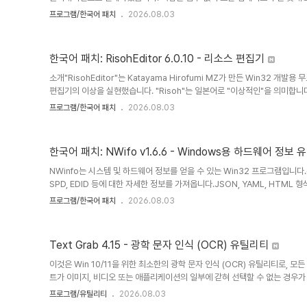
외하거나 일시적으로 필터링할 수 있습니다.WUView는 Windows 업데이트 
프로그램/한국어 패치
2026.08.03
하여 설치된 업데이트의 세부 정보를 표시합니다. 이벤트 로그 항목은 "KB"
이트에 KB 번호가 사용되지 않거나 일관된 형식으로 표시되지 않으면 이벤트 
이트 뷰어는 Windows 업데이트 에이전트 API에서 제공하는 업데이트만 표시
한국어 패치: RisohEditor 6.0.10 - 리소스 편집기
소개"RisohEditor"는 Katayama Hirofumi MZ가 만든 Win32 개발용
편집기의 이상을 실현했습니다. "Risoh"는 일본어로 "이상적인"을 의미합니다.Ri
리소스 데이터를 추가, 편집, 추출, 복제 및 제거할 수 있습니다.RisohEditor
프로그램/한국어 패치
2026.08.03
아이콘, 커서, 문자열 테이블, 메시지 테이블 등)를 편집할 수 있습니다.이 소
어, 러시아어 및 일본어)입니다.주의 사항: "C:\Program Files" 또는 "C:\Pr
한국어 패치: NWifo v1.6.6 - Windows용 하드웨어 정보
NWinfo는 시스템 및 하드웨어 정보를 얻을 수 있는 Win32 프로그램입니다.주요 기능
SPD, EDID 등에 대한 자세한 정보를 가져옵니다.JSON, YAML, HTM
고 직접 정보를 수집합니다.한국어 번역: VenusGirl공식 홈페이지안정 버전: N
프로그램/한국어 패치
2026.08.03
NWinfoLite.zipNWifo 한국어 패치 스크린샷
Text Grab 4.15 - 광학 문자 인식 (OCR) 유틸리티
이것은 Win 10/11을 위한 최소한의 광학 문자 인식 (OCR) 유틸리티로, 
트가 이미지, 비디오 또는 애플리케이션의 일부에 갇혀 선택할 수 없는 경우가
이미지를 OCR 엔진으로 전달한 다음, 텍스트를 클립보드에 넣어 어디서나 사용
프로그램/유틸리티
2026.08.03
통해 로컬로 수행됩니다. 이를 통해 텍스트 그랩은 기본적으로 UI가 없고 