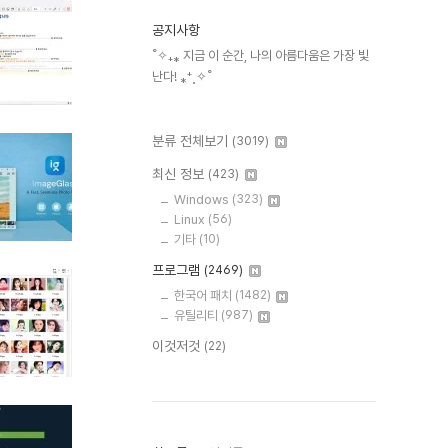
공지사항
˚✧₊⁎ 지금 이 순간, 나의 아름다움은 가장 빛
난다! ⁎⁺˳✧˚
분류 전체보기
(3019)
최신 정보
(423)
Windows
(323)
Linux
(56)
기타
(10)
프로그램
(2469)
한국어 패치
(1482)
유틸리티
(987)
이것저것
(22)