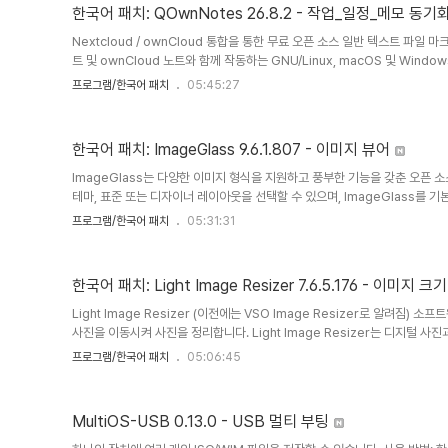
동할 수 있는 강력한 도구도 포함되어 있습니다.주요 특징 및..
한국어 패치: QOwnNotes 26.8.2 - 작업_일정_메모 동기
Nextcloud / ownCloud 통합을 통한 무료 오픈 소스 일반 텍스트 파일 마
트 및 ownCloud 노트와 함께 작동하는 GNU/Linux, macOS 및 Win
는 오픈 소스 메모장입니다.QOwnNotes를 사용하여 생각을 기록하고 나중에 A
프로그램/한국어 패치
05:45:27
Nextcloud/ownCloud 웹 서비스와 같은 모바일 장치에서 생각을 편집
운 파일로 저장되며 Nextcloud의 파일 동기화 기능과 동기화됩니다. 물론 Sy
도 사용할 수 있습니다.Nextcloud / ..
한국어 패치: ImageGlass 9.6.1.807 - 이미지 뷰어
ImageGlass는 다양한 이미지 형식을 지원하고 풍부한 기능을 갖춘 오픈 
테마, 표준 또는 디자이너 레이아웃을 선택할 수 있으며, ImageGlass를 
고 나중에 설정에서 원하는 대로 변경할 수도 있습니다. 다만, 디자이너 레이아
프로그램/한국어 패치
05:31:31
이트에서 다운로드할 수 있습니다.ImageGlass는 GIF, JPG, PNG, BM
합니다.대부분의 프로그램과 마찬가지로 ImageGlass는 화면 상단에 아이
이미지를 배경화면으로 설정, 슬라이드쇼 시작 등 다양한 기능..
한국어 패치: Light Image Resizer 7.6.5.176 - 이미지 
Light Image Resizer (이전에는 VSO Image Resizer로 알려
사진을 이동시켜 사진을 정리합니다. Light Image Resizer는 디지털 사진
복사본 생성, 썸네일 생성, 사진 가져오기 또는 정리를 원하는 사람들에게 완
프로그램/한국어 패치
05:06:45
어를 사용하면 이미지의 이메일 친화적인 버전을 생성하고, 더 빠르게 로드하고
고, 대량의 이미지 파일/배치 이미지 크기를 편집하여 하드 드라이브의 공간을
유를 위해 고해상도 1600x1200을 사용하면 메모리를..
MultiOS-USB 0.13.0 - USB 멀티 부팅