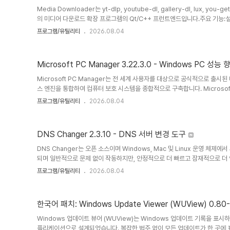
Media Downloader는 yt-dlp, youtube-dl, gallery-dl, lux, you-get,
의 미디어 다운로드 확장 프로그램의 Qt/C++ 프런트엔드입니다.주요 기능
의 미디어를 다운로드할 수 있습니다.다양한 형식의 미디어를 다운로드할 때 사
프로그램/유틸리티
2026.08.04
용자는 이를 설정할 수 있습니다.동시 다운로드를 무제한으로 지원합니다. 단,
에서 접속을 차단할 수 있으므로 주의해야 합니다.UI에 개별 링크를 입력하
수행할 수 있습니다.YouTub..
Microsoft PC Manager 3.22.3.0 - Windows PC 성
Microsoft PC Manager는 전 세계 사용자를 대상으로 공식적으로 출시
스 엔진을 통합하여 컴퓨터 보호 시스템을 종합적으로 구축합니다. Microsoft
깝고 효율적이고 안전하며 방해 없이 순수하다는 네 가지 제품 개념을 준수합
프로그램/유틸리티
2026.08.04
변조, 불충분한 컴퓨터 공간, 시스템 지연, 과도한 팝업 광고 등의 문제를 해
사용자에게 네이티브 Windows 시스템 환경을 제공합니다. 조용하고 신뢰할 수
PC Manager는 Windows 파사드와 같은 올인원 플랫폼..
DNS Changer 2.3.10 - DNS 서버 변경 도구
DNS Changer는 오픈 소스이며 Windows, Mac 및 Linux 운영 체제에
되며 일반적으로 문제 없이 작동하지만, 안정적으로 더 빠르고 잠재적으로 더 안
를 변경하는 데는 수작업으로 많은 시간이 걸리지 않으며, 일부는 이 옵션을 선
프로그램/유틸리티
2026.08.04
몇 가지 다른 옵션에 액세스하고 싶은 분들에게는 DNS Changer가 도움이
(Windows 10에서)에 익숙하지 않은 분들은 설정 > 네트워크 및 인터넷 
을 마우스 오른쪽 버튼으로 클릭하고 속성 > IPv4 > ..
한국어 패치: Windows Update Viewer (WUView) 0.8
Windows 업데이트 뷰어 (WUView)는 Windows 업데이트 기록을 표
플리케이션으로 설계되었습니다. 복잡한 범주 없이 모든 업데이트가 한 곳에 