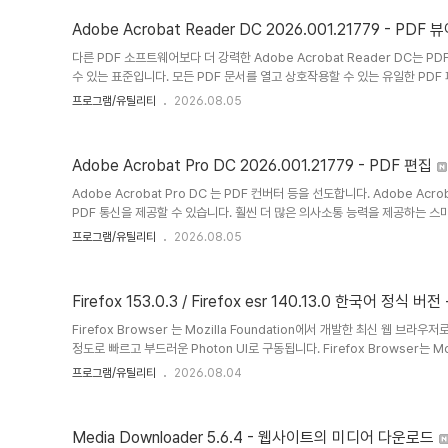
Adobe Acrobat Reader DC 2026.001.21779 - PDF
다른 PDF 소프트웨어보다 더 강력한 Adobe Acrobat Reader DC는 P
수 있는 표준입니다. 모든 PDF 문서를 열고 상호작용할 수 있는 유일한 PDF 파
연결되어 있어 컴퓨터와 모바일 기기에서 PDF 작업이 그 어느 때보다 쉬워졌습
프로그램/유틸리티
2026.08.05
하고, 모바일 기기에서 양식을 작성하고, 서명하고, 댓글을 달며, Windows
본 파일에 즉시 액세스하여 온라인으로 파일을 저장하고 공유합니다.공식 홈페이지 
Acrobat ReaderAdobe의 무료 PD..
Adobe Acrobat Pro DC 2026.001.21779 - PDF 편집
Adobe Acrobat Pro DC 는 PDF 컨버터 등을 선도합니다. Adobe A
PDF 통신을 제공할 수 있습니다. 훨씬 더 많은 의사소통 능력을 제공하는 스
PDF 파일을 만들고 편집하며, 정보를 보다 안전하게 공유하고, 보다 효율적으
프로그램/유틸리티
2026.08.05
Acrobat Pro DC 소프트웨어는 비즈니스 전문가가 보다 안전하고 안전한 
질 Adobe PDF 문서를 생성, 결합, 제어 및 제공할 수 있는 고급 방법입니다
공유하기 쉬운 신뢰할 수 있는 PDF 문서로 전자 또는..
Firefox 153.0.3 / Firefox esr 140.13.0 한국어 정식 
Firefox Browser 는 Mozilla Foundation에서 개발한 최신 웹 브
정도로 빠르고 부드러운 Photon UI로 구동됩니다. Firefox Browser는
로 완벽하게 정비된 핵심 엔진에 구축된 Gecko의 기존 Firefox보다 두 배
프로그램/유틸리티
2026.08.04
를 서핑하고, 수조 개의 탭을 열고, 모든 죄의식을 없애기 위해 디자인된 아름다
Browser는 경쟁사보다 적은 메모리를 사용합니다. HomePage: 공식 홈페이지 htt
https://..
Media Downloader 5.6.4 - 웹사이트의 미디어 다운로드