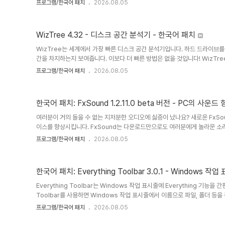
프로그램/한국어 패치
2026.08.05
다.일반/제한된 사용자 권한으로 또는 /O 매개변수와 함께 사용하면 현재 
니다. 하지만 관리자 권한으로 사용하면 서비스 및 백그라운드에서 실행되는 
사용 방법:압축 파일을 아무 폴더에 압축 해제한 다음 프로그램을 실행하세요. "
WizTree 4.32 - 디스크 공간 분석기 - 한국어 패치
WizTree는 세계에서 가장 빠른 디스크 공간 분석기입니다. 하드 드라이브를
간을 차지하는지 보여줍니다. 이보다 더 빠른 방법은 없을 것입니다! WizT
"공간 낭비"를 신속하게 찾아 제거하세요. WizTree는 NTFS로 포맷된 하
프로그램/한국어 패치
2026.08.05
읽어 하드 드라이브에서 가장 많은 공간을 차지하는 파일과 폴더를 매우 빠른 
큰 파일을 찾을 수 있는 시각적 트리맵 기능도 제공합니다. 파일 이름 검색, 
제공합니다. 한국어 공식 작성 지원: VenusGirl ´``°³о❤..
한국어 패치: FxSound 1.2.11.0 beta 버전 - PC의 사운드
여러분이 거의 들을 수 없는 지저분한 오디오에 싫증이 났나요? 새로운 FxSou
이스를 향상시킵니다. FxSound는 다운로드만으로도 여러분에게 놀라운 소리
에게 적합한지 알게 될 것입니다. 대부분의 사람들은 더 나은 오디오 소프트
프로그램/한국어 패치
2026.08.05
에 무엇이 부족한지 모릅니다. 실제로 경험하지 않고는 전달하기가 어렵습니다
피커와 저렴한 헤드폰은...- 그리고 좋은 설정은 가격이 너무 비싸고 복잡합니
드를 제공합니다. 당신이 듣는 모든 것에 대한 놀라운 소리:음악: FxSound는 
한국어 패치: Everything Toolbar 3.0.1 - Windows 작
Everything Toolbar는 Windows 작업 표시줄에 Everything 기능을
Toolbar를 사용하면 Windows 작업 표시줄에서 이름으로 파일, 폴더 등을 즉시
파일 색인 생성, 검색, 그리고 다른 사람과의 간편한 파일 공유 기능을 제공합니다.
프로그램/한국어 패치
2026.08.05
● 설치 파일 실행● 작업 표시줄의 컨텍스트 메뉴에서 EverythingToolbar
한국어 공식 번역: VenusGirl ´``°³о공식 홈페이지EverythingToolbar-3.0