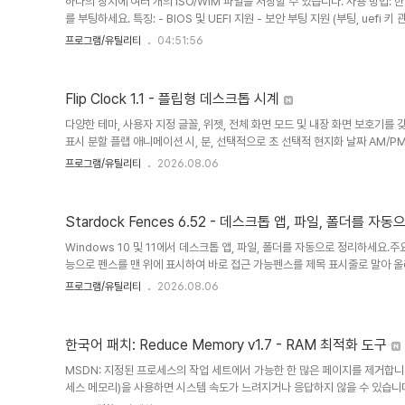
하나의 장치에 여러 개의 ISO/WIM 파일을 저장할 수 있습니다. 사용 방법: 한
를 부팅하세요. 특징: - BIOS 및 UEFI 지원 - 보안 부팅 지원 (부팅, uefi 키 관
타 부트 로더 실행 - .iso 파일에서 Linux 부팅 - 부팅 가능한 .wim 이미지에서
프로그램/유틸리티
04:51:56
관리자 부팅 (현재 설치 중에 SB를 비활성화해야 함) - 네트워크에서 Linux 
부팅 Linux, Windows - 구성 파일 자동 업데이트 - 백그라운드 서비스 없이 -
Flip Clock 1.1 - 플립형 데스크톱 시계
다양한 테마, 사용자 지정 글꼴, 위젯, 전체 화면 모드 및 내장 화면 보호기
표시 분할 플랩 애니메이션 시, 분, 선택적으로 초 선택적 현지화 날짜 AM/PM
숨기기 Windows 시스템 시계와 동기화됨형식 및 내용 24시간 또는 12시간
프로그램/유틸리티
2026.08.06
는 분할 카드 선택적 날짜 표시 숫자에 대한 모든 Windows 글꼴 모든 설정
동하려면 어디에서나 드래그하세요. 전체 화면 모드 배경화면에 고정된 데스크
(Windows 11 스타일) 창 크기와 위치를 기억합니다.색상 및 테마 21가..
Stardock Fences 6.52 - 데스크톱 앱, 파일, 폴더를 자
Windows 10 및 11에서 데스크톱 앱, 파일, 폴더를 자동으로 정리하세요.
능으로 펜스를 맨 위에 표시하여 바로 접근 가능펜스를 제목 표시줄로 말아 올
규칙 정의하기여러 페이지의 펜스 사이를 스와이프하여 이동하기Windows 10
프로그램/유틸리티
2026.08.06
Windows 10 및 11 테마에 맞춰 디자인된 크기 조절 가능한 음영 영역(
정리하세요. 펜스는 다양한 사용자 지정 기능을 제공하여 전 세계에서 가장 인
능Windows 키 + Space 키를 눌러 펜스를 모든 창 위에 표..
한국어 패치: Reduce Memory v1.7 - RAM 최적화 도구
MSDN: 지정된 프로세스의 작업 세트에서 가능한 한 많은 페이지를 제거합니
세스 메모리)을 사용하면 시스템 속도가 느려지거나 응답하지 않을 수 있습니
스템을 다시 원활하게 실행하려면 "메모리 줄이기"를 사용하십시오. 이렇게 하