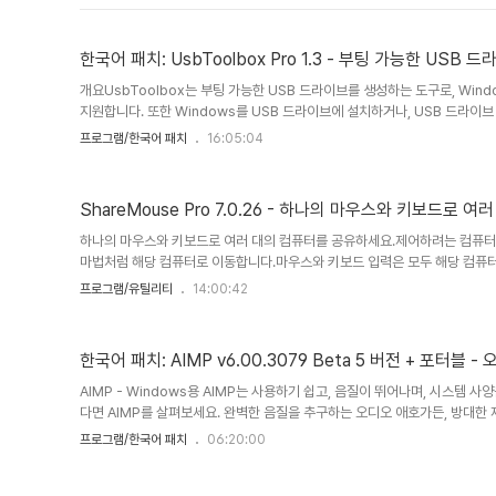
한국어 패치: UsbToolbox Pro 1.3 -
개요UsbToolbox는 부팅 가능한 USB 드라이브를 생성하는 도구로, Window
지원합니다. 또한 Windows를 USB 드라이브에 설치하거나, ​​USB 드라이
을 생성하거나, 디스크 이미지 파일을 추출하는 등의 유용한 기능도 제공합니다.
프로그램/한국어 패치
16:05:04
이브 생성- Windows, Linux 및 기타 인기 운영 체제의 ISO 파일 지원- US
Go)- USB 드라이브 데이터 정리- USB 드라이브를 이미지 파일로 백업- 
찾아보기 및 추출시스템 요구사항Usb..
ShareMouse Pro 7.0.26 - 하나의 마우스와 키보드로 
하나의 마우스와 키보드로 여러 대의 컴퓨터를 공유하세요.제어하려는 컴퓨터
마법처럼 해당 컴퓨터로 이동합니다.마우스와 키보드 입력은 모두 해당 컴퓨터
ShareMouse는 로컬 LAN을 통해 마우스 움직임과 클릭을 전송합니다. 
프로그램/유틸리티
14:00:42
있습니다.컴퓨터 간 전환에 추가 하드웨어나 버튼 조작이 필요하지 않습니다.
위의 여러 대의 컴퓨터를 원활하게 조작할 수 있습니다.• 다른 컴퓨터에서 모든
터"/"슬레이브" 역할 제한 없이 양방향으로 작동합니다.• Apple macOS 및 Mi
한국어 패치: AIMP v6.00.3079 Beta 5 버전 + 포터블 
AIMP - Windows용 AIMP는 사용하기 쉽고, 음질이 뛰어나며, 시스템
다면 AIMP를 살펴보세요. 완벽한 음질을 추구하는 오디오 애호가든, 방대한 
스러운 경험을 제공합니다. 오디오 플레이어 중 AIMP처럼 간편함과 세련됨의
프로그램/한국어 패치
06:20:00
력한 AIMP는 당신의 음악 감상 경험을 한 차원 높여줄 도구이며, 이 모든 것을 
용 강력한 무료 오디오 플레이어 (Wine을 통해)로 로컬 파일, NAS, 클라우