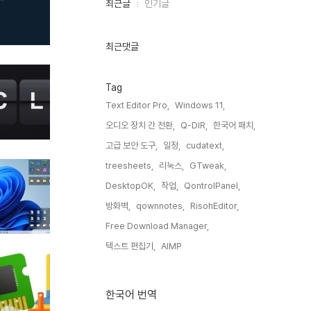
최
최근글
인기글
근
글
과
인
최근댓글
기
글
Tag
Text Editor Pro,
Windows 11,
오디오 장치 간 전환,
Q-DIR,
한국어 패치,
고급 보안 도구,
일정,
cudatext,
treesheets,
리눅스,
GTweak,
DesktopOK,
작업,
QontrolPanel,
방화벽,
qownnotes,
RisohEditor,
Free Download Manager,
텍스트 편집기,
AIMP,
한국어 번역